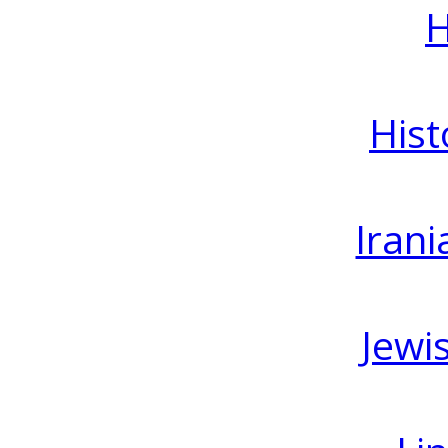
H
Hist
Irani
Jewi