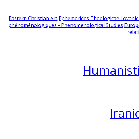
Eastern Christian Art
Ephemerides Theologicae Lovani
phénoménologiques - Phenomenological Studies
Europ
relat
Humanisti
Irani