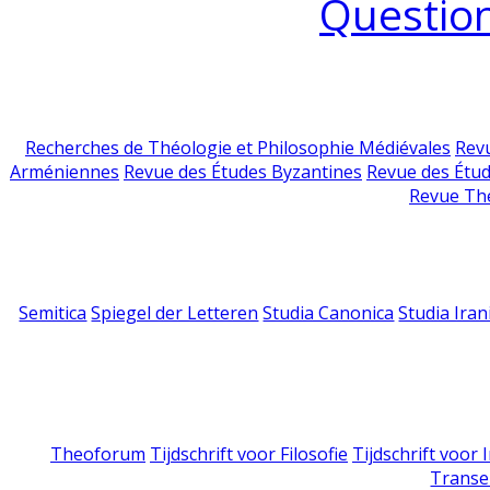
Question
Recherches de Théologie et Philosophie Médiévales
Revu
Arméniennes
Revue des Études Byzantines
Revue des Étu
Revue Th
Semitica
Spiegel der Letteren
Studia Canonica
Studia Iran
Theoforum
Tijdschrift voor Filosofie
Tijdschrift voor
Transe