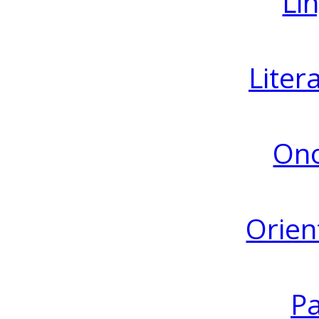
Lin
Liter
Ono
Orien
Pa