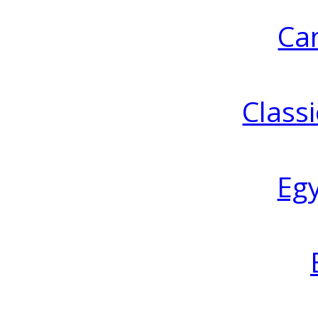
Ca
Classi
Eg