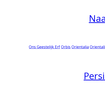
Na
Ons Geestelijk Erf
Orbis
Orientalia
Oriental
Pers