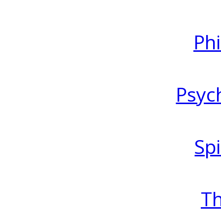
Ph
Psyc
Spi
T