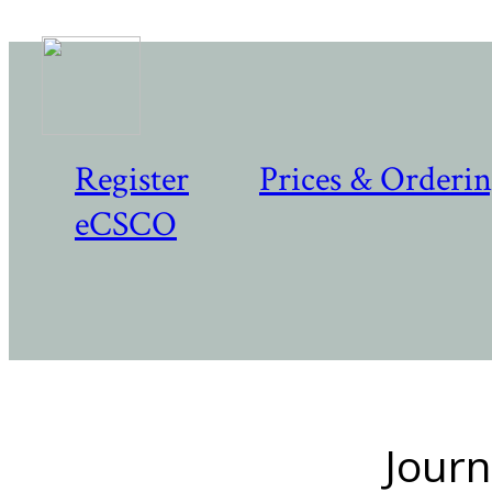
Register
Prices & Orderi
eCSCO
Journ