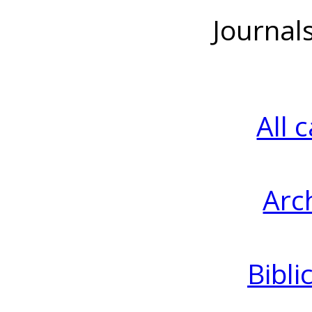
Journal
All 
Arc
Bibli