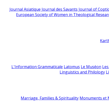
Journal Asiatique
Journal des Savants
Journal of Copti
European Society of Women in Theological Resear
Kart
L'Information Grammaticale
Latomus
Le Muséon
Les
Linguistics and Philology
L
Marriage, Families & Spirituality
Monuments et M