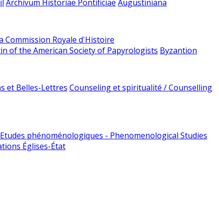
l
Archivum Historiae Pontificiae
Augustiniana
la Commission Royale d'Histoire
tin of the American Society of Papyrologists
Byzantion
 et Belles-Lettres
Counseling et spiritualité / Counselling
Etudes phénoménologiques - Phenomenological Studies
tions Églises-État