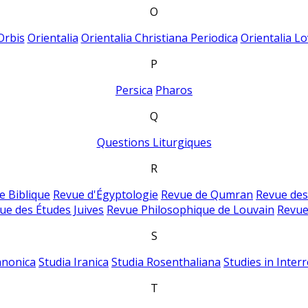
O
Orbis
Orientalia
Orientalia Christiana Periodica
Orientalia Lo
P
Persica
Pharos
Q
Questions Liturgiques
R
e Biblique
Revue d'Égyptologie
Revue de Qumran
Revue des
ue des Études Juives
Revue Philosophique de Louvain
Revue
S
anonica
Studia Iranica
Studia Rosenthaliana
Studies in Inter
T