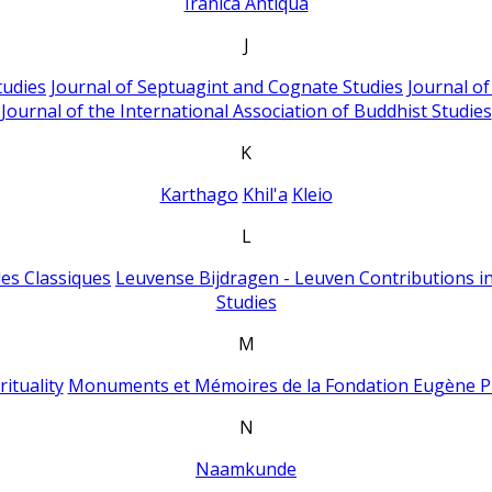
Iranica Antiqua
J
tudies
Journal of Septuagint and Cognate Studies
Journal o
Journal of the International Association of Buddhist Studies
K
Karthago
Khil'a
Kleio
L
es Classiques
Leuvense Bijdragen - Leuven Contributions in
Studies
M
ituality
Monuments et Mémoires de la Fondation Eugène P
N
Naamkunde