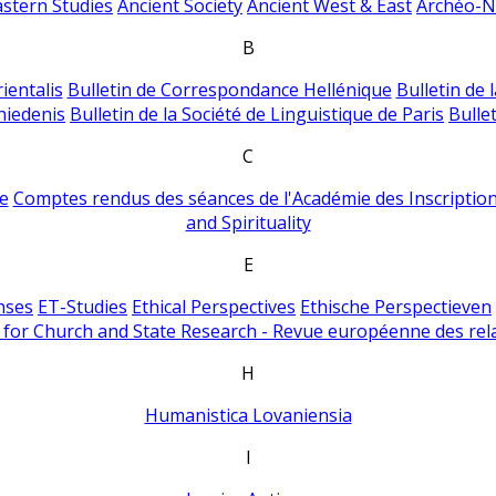
astern Studies
Ancient Society
Ancient West & East
Archéo-Ni
B
ientalis
Bulletin de Correspondance Hellénique
Bulletin de 
hiedenis
Bulletin de la Société de Linguistique de Paris
Bulle
C
e
Comptes rendus des séances de l'Académie des Inscriptions
and Spirituality
E
nses
ET-Studies
Ethical Perspectives
Ethische Perspectieven
for Church and State Research - Revue européenne des rela
H
Humanistica Lovaniensia
I