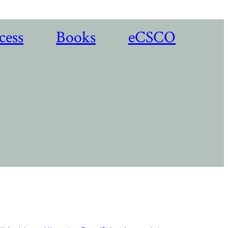
cess
Books
eCSCO