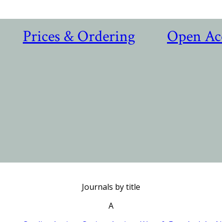
Prices & Ordering
Open Ac
Journals by title
A