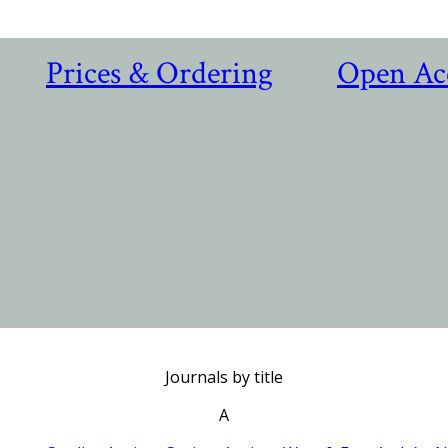
Prices & Ordering
Open Ac
Journals by title
A