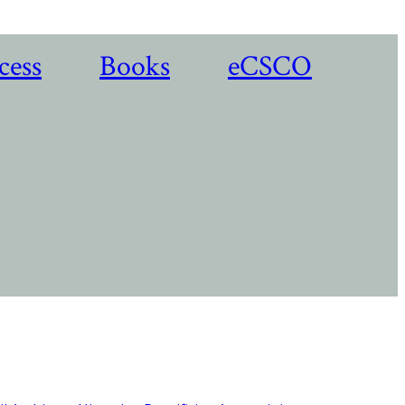
cess
Books
eCSCO