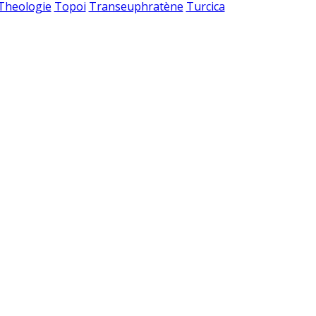
 Theologie
Topoi
Transeuphratène
Turcica