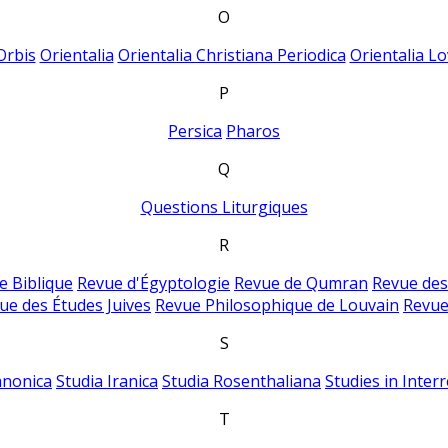
O
Orbis
Orientalia
Orientalia Christiana Periodica
Orientalia Lo
P
Persica
Pharos
Q
Questions Liturgiques
R
e Biblique
Revue d'Égyptologie
Revue de Qumran
Revue des
ue des Études Juives
Revue Philosophique de Louvain
Revue
S
anonica
Studia Iranica
Studia Rosenthaliana
Studies in Inter
T