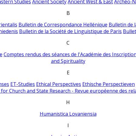
astern Studies
Ancient Society
Ancient West & East
Archéo-Ni
B
ientalis
Bulletin de Correspondance Hellénique
Bulletin de 
hiedenis
Bulletin de la Société de Linguistique de Paris
Bulle
C
e
Comptes rendus des séances de l'Académie des Inscriptions
and Spirituality
E
nses
ET-Studies
Ethical Perspectives
Ethische Perspectieven
for Church and State Research - Revue européenne des rela
H
Humanistica Lovaniensia
I