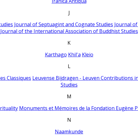
Iranica Antiqua
J
tudies
Journal of Septuagint and Cognate Studies
Journal o
Journal of the International Association of Buddhist Studies
K
Karthago
Khil'a
Kleio
L
es Classiques
Leuvense Bijdragen - Leuven Contributions in
Studies
M
ituality
Monuments et Mémoires de la Fondation Eugène P
N
Naamkunde