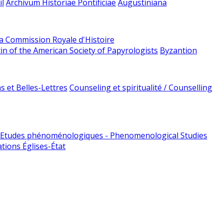
l
Archivum Historiae Pontificiae
Augustiniana
la Commission Royale d'Histoire
tin of the American Society of Papyrologists
Byzantion
 et Belles-Lettres
Counseling et spiritualité / Counselling
Etudes phénoménologiques - Phenomenological Studies
tions Églises-État