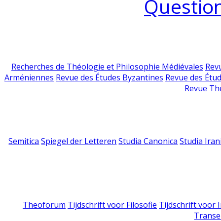
Question
Recherches de Théologie et Philosophie Médiévales
Revu
Arméniennes
Revue des Études Byzantines
Revue des Étu
Revue Th
Semitica
Spiegel der Letteren
Studia Canonica
Studia Iran
Theoforum
Tijdschrift voor Filosofie
Tijdschrift voor
Transe