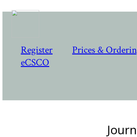
Register
Prices & Orderi
eCSCO
Journ