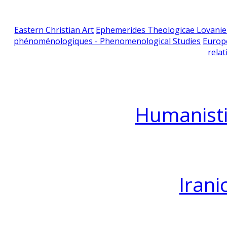
Eastern Christian Art
Ephemerides Theologicae Lovani
phénoménologiques - Phenomenological Studies
Europ
relat
Humanisti
Irani