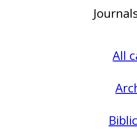
Journal
All 
Arc
Bibli