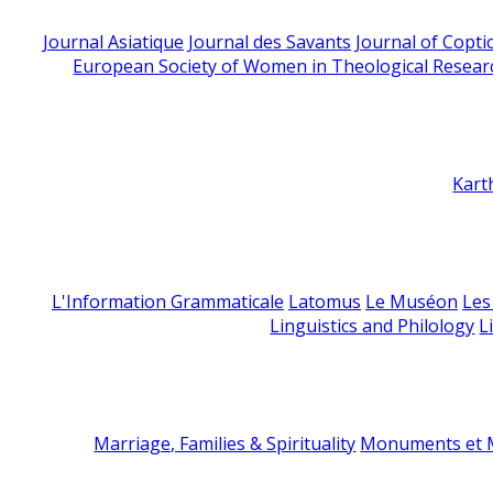
Journal Asiatique
Journal des Savants
Journal of Copti
European Society of Women in Theological Resear
Kart
L'Information Grammaticale
Latomus
Le Muséon
Les
Linguistics and Philology
L
Marriage, Families & Spirituality
Monuments et M