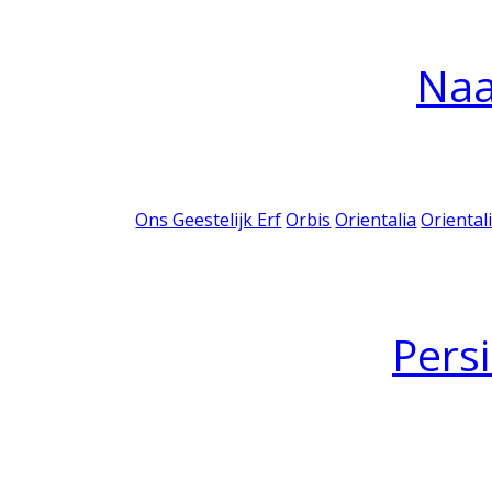
Na
Ons Geestelijk Erf
Orbis
Orientalia
Oriental
Pers