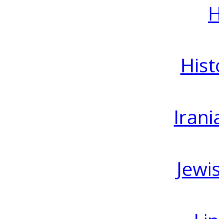
H
Hist
Irani
Jewi