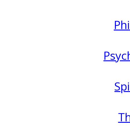
Ph
Psyc
Spi
T