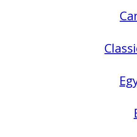
Ca
Classi
Eg