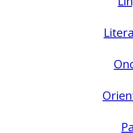
Lin
Liter
Ono
Orien
Pa