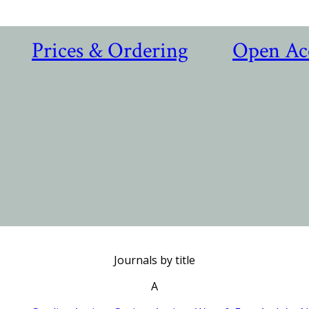
Prices & Ordering
Open Ac
Journals by title
A