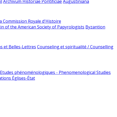
l
Archivum Historiae Pontificiae
Augustiniana
la Commission Royale d'Histoire
tin of the American Society of Papyrologists
Byzantion
 et Belles-Lettres
Counseling et spiritualité / Counselling
Etudes phénoménologiques - Phenomenological Studies
tions Églises-État