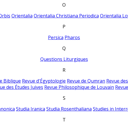
O
Orbis
Orientalia
Orientalia Christiana Periodica
Orientalia Lo
P
Persica
Pharos
Q
Questions Liturgiques
R
e Biblique
Revue d'Égyptologie
Revue de Qumran
Revue des
ue des Études Juives
Revue Philosophique de Louvain
Revue
S
anonica
Studia Iranica
Studia Rosenthaliana
Studies in Inter
T