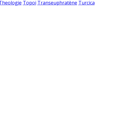
 Theologie
Topoi
Transeuphratène
Turcica