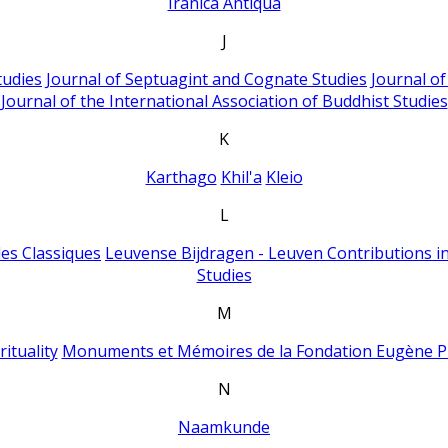
Iranica Antiqua
J
tudies
Journal of Septuagint and Cognate Studies
Journal o
Journal of the International Association of Buddhist Studies
K
Karthago
Khil'a
Kleio
L
es Classiques
Leuvense Bijdragen - Leuven Contributions in
Studies
M
ituality
Monuments et Mémoires de la Fondation Eugène P
N
Naamkunde