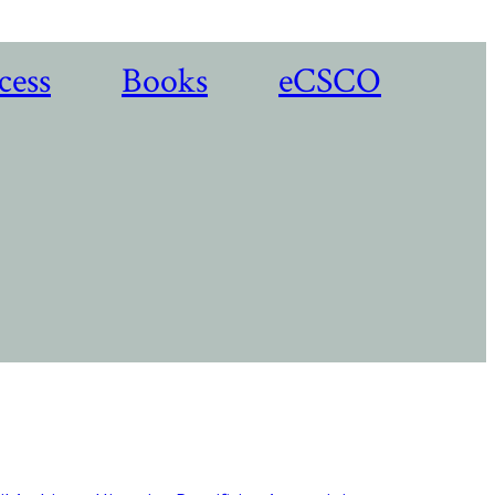
cess
Books
eCSCO