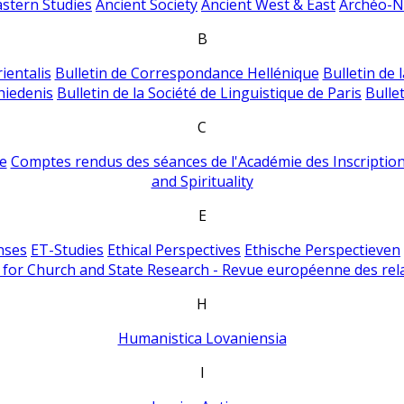
astern Studies
Ancient Society
Ancient West & East
Archéo-Ni
B
ientalis
Bulletin de Correspondance Hellénique
Bulletin de 
hiedenis
Bulletin de la Société de Linguistique de Paris
Bulle
C
e
Comptes rendus des séances de l'Académie des Inscriptions
and Spirituality
E
nses
ET-Studies
Ethical Perspectives
Ethische Perspectieven
for Church and State Research - Revue européenne des rela
H
Humanistica Lovaniensia
I