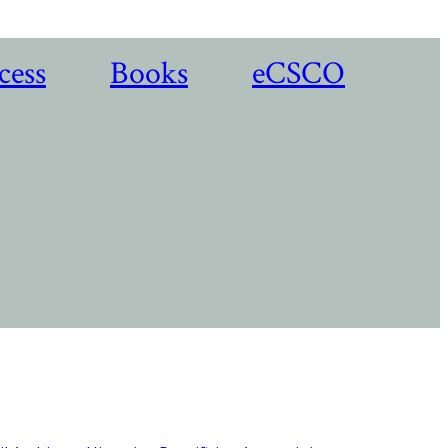
cess
Books
eCSCO