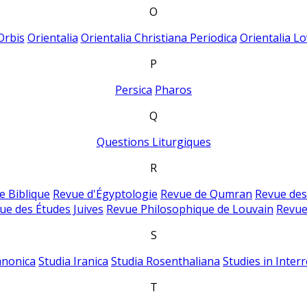
O
Orbis
Orientalia
Orientalia Christiana Periodica
Orientalia Lo
P
Persica
Pharos
Q
Questions Liturgiques
R
e Biblique
Revue d'Égyptologie
Revue de Qumran
Revue des
ue des Études Juives
Revue Philosophique de Louvain
Revue
S
anonica
Studia Iranica
Studia Rosenthaliana
Studies in Inter
T