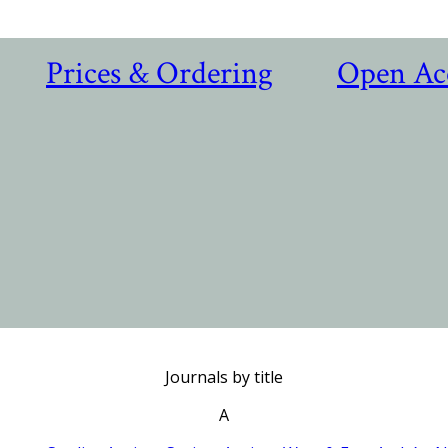
Prices & Ordering
Open Ac
Journals by title
A