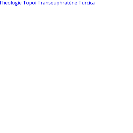
 Theologie
Topoi
Transeuphratène
Turcica