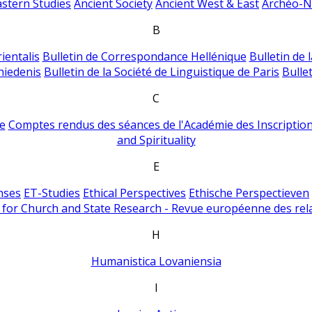
astern Studies
Ancient Society
Ancient West & East
Archéo-Ni
B
ientalis
Bulletin de Correspondance Hellénique
Bulletin de 
hiedenis
Bulletin de la Société de Linguistique de Paris
Bulle
C
e
Comptes rendus des séances de l'Académie des Inscriptions
and Spirituality
E
nses
ET-Studies
Ethical Perspectives
Ethische Perspectieven
for Church and State Research - Revue européenne des rela
H
Humanistica Lovaniensia
I