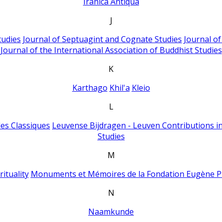
Iranica Antiqua
J
tudies
Journal of Septuagint and Cognate Studies
Journal o
Journal of the International Association of Buddhist Studies
K
Karthago
Khil'a
Kleio
L
es Classiques
Leuvense Bijdragen - Leuven Contributions in
Studies
M
ituality
Monuments et Mémoires de la Fondation Eugène P
N
Naamkunde