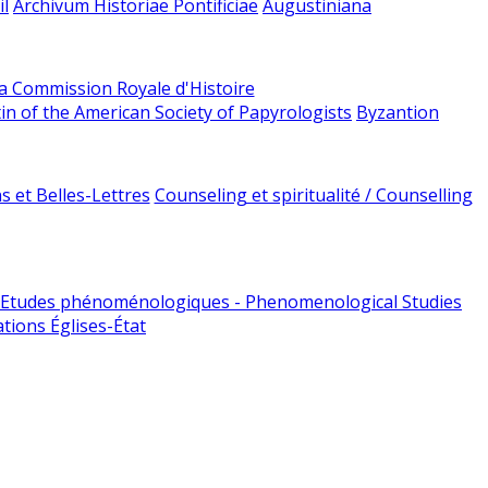
l
Archivum Historiae Pontificiae
Augustiniana
la Commission Royale d'Histoire
tin of the American Society of Papyrologists
Byzantion
 et Belles-Lettres
Counseling et spiritualité / Counselling
Etudes phénoménologiques - Phenomenological Studies
tions Églises-État