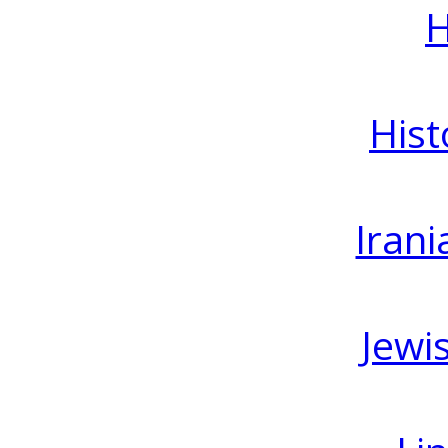
H
Hist
Irani
Jewi