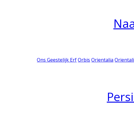
Na
Ons Geestelijk Erf
Orbis
Orientalia
Oriental
Pers