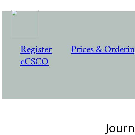
Register
Prices & Orderi
eCSCO
Journ