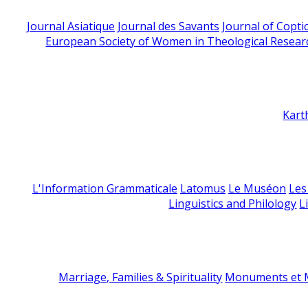
Journal Asiatique
Journal des Savants
Journal of Copti
European Society of Women in Theological Resear
Kart
L'Information Grammaticale
Latomus
Le Muséon
Les
Linguistics and Philology
L
Marriage, Families & Spirituality
Monuments et M