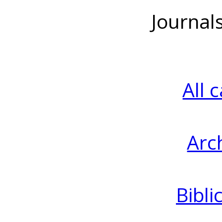
Journal
All 
Arc
Bibli