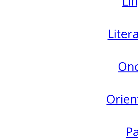
Lin
Liter
Ono
Orien
Pa