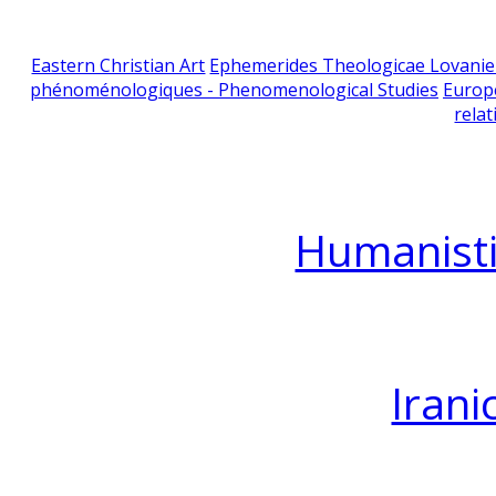
Eastern Christian Art
Ephemerides Theologicae Lovani
phénoménologiques - Phenomenological Studies
Europ
relat
Humanisti
Irani