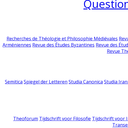
Question
Recherches de Théologie et Philosophie Médiévales
Revu
Arméniennes
Revue des Études Byzantines
Revue des Étu
Revue Th
Semitica
Spiegel der Letteren
Studia Canonica
Studia Iran
Theoforum
Tijdschrift voor Filosofie
Tijdschrift voor
Transe