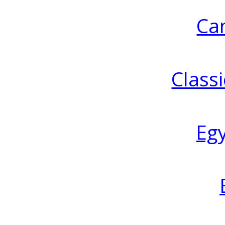
Ca
Classi
Eg