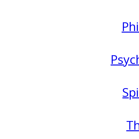
Ph
Psyc
Spi
T