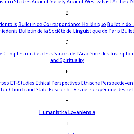
astern Studies
Ancient Society
Ancient West & East
Archéo-Ni
B
ientalis
Bulletin de Correspondance Hellénique
Bulletin de 
hiedenis
Bulletin de la Société de Linguistique de Paris
Bulle
C
e
Comptes rendus des séances de l'Académie des Inscriptions
and Spirituality
E
nses
ET-Studies
Ethical Perspectives
Ethische Perspectieven
for Church and State Research - Revue européenne des rela
H
Humanistica Lovaniensia
I