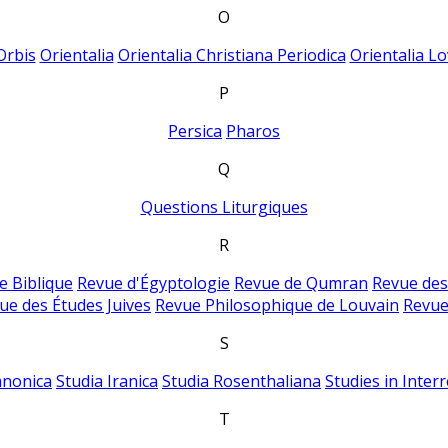
O
Orbis
Orientalia
Orientalia Christiana Periodica
Orientalia Lo
P
Persica
Pharos
Q
Questions Liturgiques
R
e Biblique
Revue d'Égyptologie
Revue de Qumran
Revue des
ue des Études Juives
Revue Philosophique de Louvain
Revue
S
anonica
Studia Iranica
Studia Rosenthaliana
Studies in Inter
T