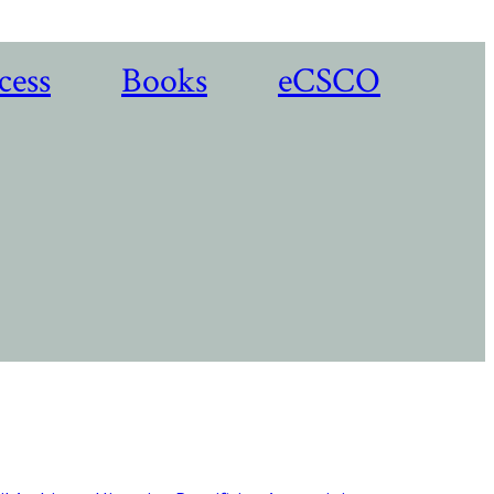
cess
Books
eCSCO