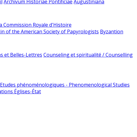
l
Archivum Historiae Pontificiae
Augustiniana
la Commission Royale d'Histoire
tin of the American Society of Papyrologists
Byzantion
 et Belles-Lettres
Counseling et spiritualité / Counselling
Etudes phénoménologiques - Phenomenological Studies
tions Églises-État