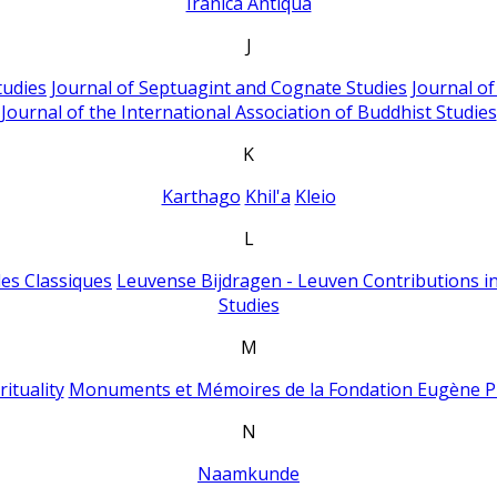
Iranica Antiqua
J
tudies
Journal of Septuagint and Cognate Studies
Journal o
Journal of the International Association of Buddhist Studies
K
Karthago
Khil'a
Kleio
L
es Classiques
Leuvense Bijdragen - Leuven Contributions in
Studies
M
ituality
Monuments et Mémoires de la Fondation Eugène P
N
Naamkunde