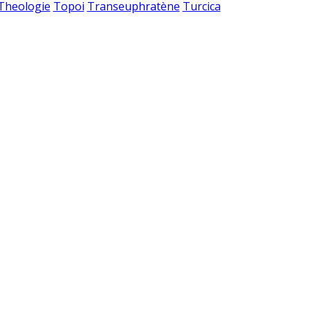
 Theologie
Topoi
Transeuphratène
Turcica