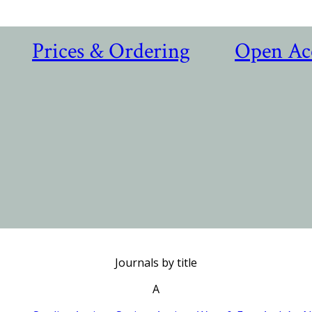
Prices & Ordering
Open Ac
Journals by title
A