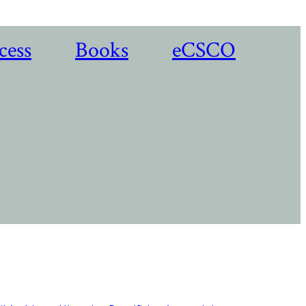
cess
Books
eCSCO