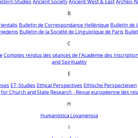
astern Studies
Ancient Society
Ancient West & East
Archéo-Ni
B
ientalis
Bulletin de Correspondance Hellénique
Bulletin de 
hiedenis
Bulletin de la Société de Linguistique de Paris
Bulle
C
e
Comptes rendus des séances de l'Académie des Inscriptions
and Spirituality
E
nses
ET-Studies
Ethical Perspectives
Ethische Perspectieven
for Church and State Research - Revue européenne des rela
H
Humanistica Lovaniensia
I