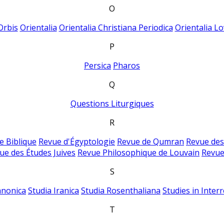
O
Orbis
Orientalia
Orientalia Christiana Periodica
Orientalia Lo
P
Persica
Pharos
Q
Questions Liturgiques
R
e Biblique
Revue d'Égyptologie
Revue de Qumran
Revue des
ue des Études Juives
Revue Philosophique de Louvain
Revue
S
anonica
Studia Iranica
Studia Rosenthaliana
Studies in Inter
T