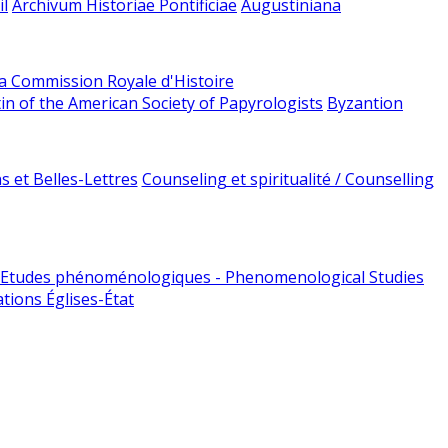
l
Archivum Historiae Pontificiae
Augustiniana
la Commission Royale d'Histoire
tin of the American Society of Papyrologists
Byzantion
 et Belles-Lettres
Counseling et spiritualité / Counselling
Etudes phénoménologiques - Phenomenological Studies
tions Églises-État