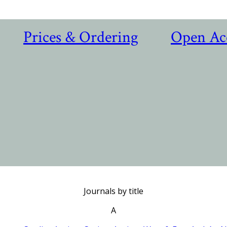
Prices & Ordering
Open Ac
Journals by title
A