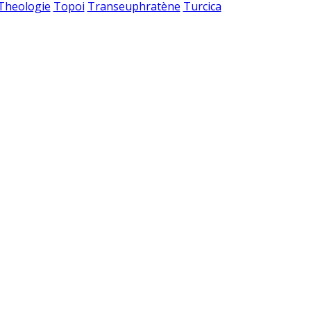
 Theologie
Topoi
Transeuphratène
Turcica