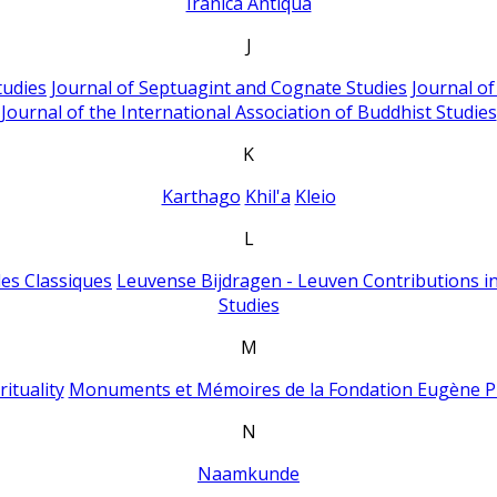
Iranica Antiqua
J
tudies
Journal of Septuagint and Cognate Studies
Journal o
Journal of the International Association of Buddhist Studies
K
Karthago
Khil'a
Kleio
L
es Classiques
Leuvense Bijdragen - Leuven Contributions in
Studies
M
ituality
Monuments et Mémoires de la Fondation Eugène P
N
Naamkunde