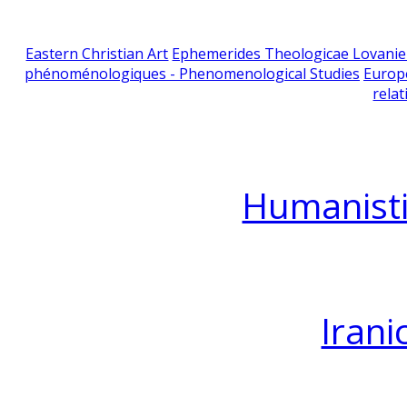
Eastern Christian Art
Ephemerides Theologicae Lovani
phénoménologiques - Phenomenological Studies
Europ
relat
Humanisti
Irani