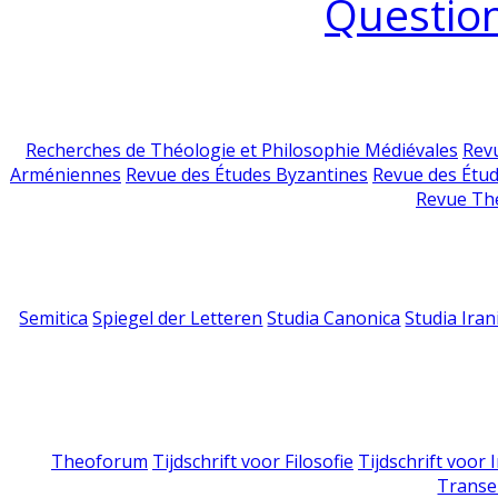
Question
Recherches de Théologie et Philosophie Médiévales
Revu
Arméniennes
Revue des Études Byzantines
Revue des Étu
Revue Th
Semitica
Spiegel der Letteren
Studia Canonica
Studia Iran
Theoforum
Tijdschrift voor Filosofie
Tijdschrift voor
Transe