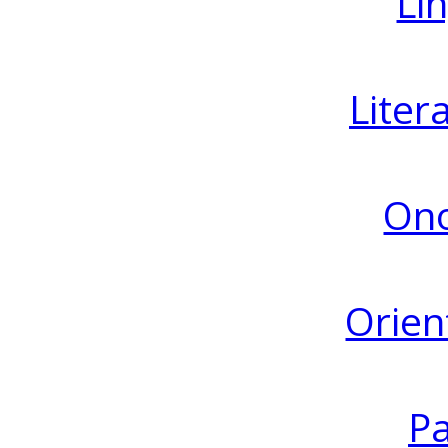
Lin
Liter
Ono
Orien
Pa