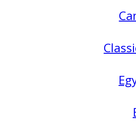
Ca
Classi
Eg