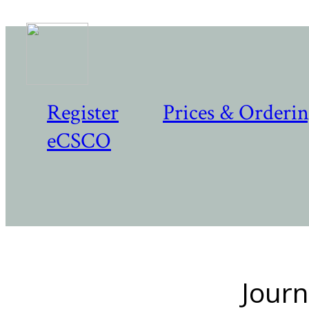
Register
Prices & Orderi
eCSCO
Journ