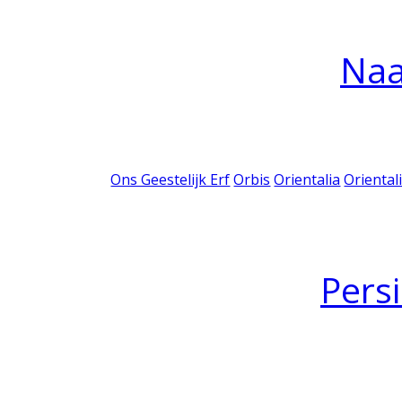
Na
Ons Geestelijk Erf
Orbis
Orientalia
Oriental
Pers