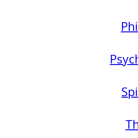
Ph
Psyc
Spi
T