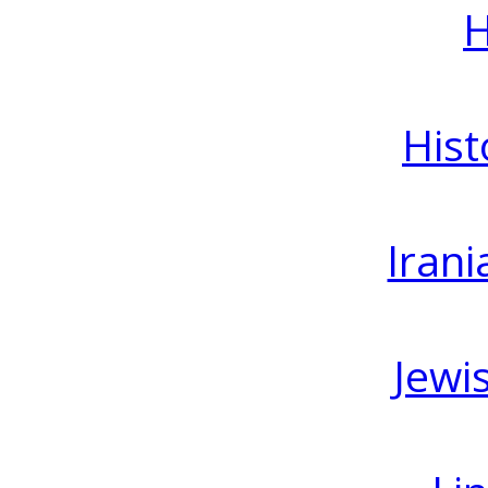
H
Hist
Irani
Jewi