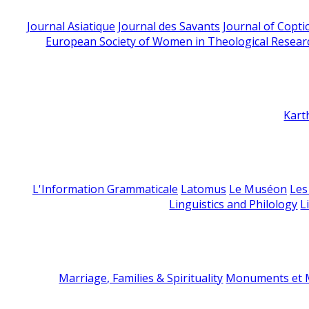
Journal Asiatique
Journal des Savants
Journal of Copti
European Society of Women in Theological Resear
Kart
L'Information Grammaticale
Latomus
Le Muséon
Les
Linguistics and Philology
L
Marriage, Families & Spirituality
Monuments et M