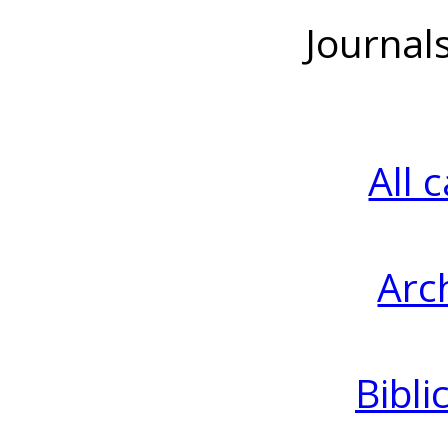
Journal
All 
Arc
Bibli