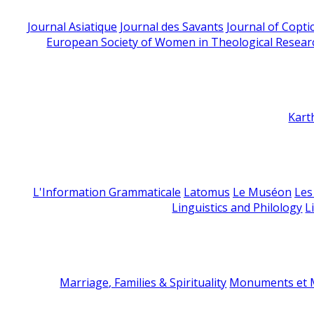
Journal Asiatique
Journal des Savants
Journal of Copti
European Society of Women in Theological Resear
Kart
L'Information Grammaticale
Latomus
Le Muséon
Les
Linguistics and Philology
L
Marriage, Families & Spirituality
Monuments et M