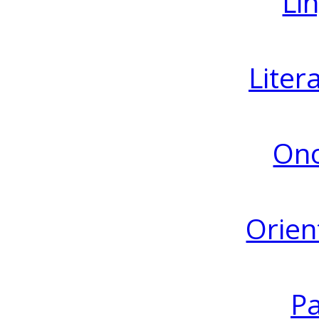
Lin
Liter
Ono
Orien
Pa