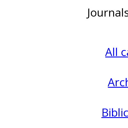
Journal
All 
Arc
Bibli