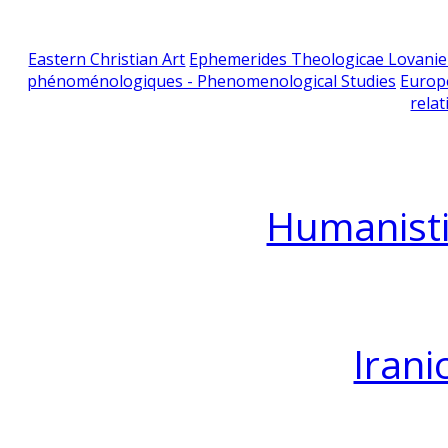
Eastern Christian Art
Ephemerides Theologicae Lovani
phénoménologiques - Phenomenological Studies
Europ
relat
Humanisti
Irani