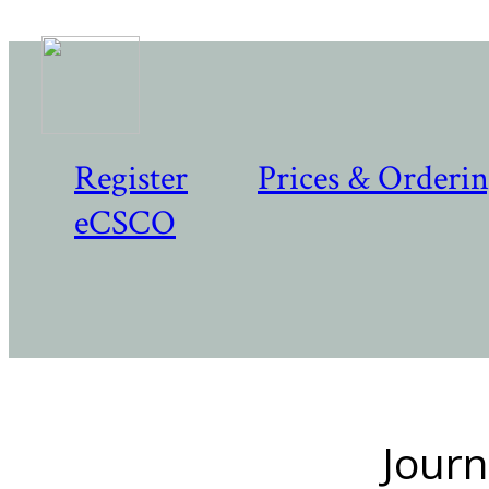
Register
Prices & Orderi
eCSCO
Journ