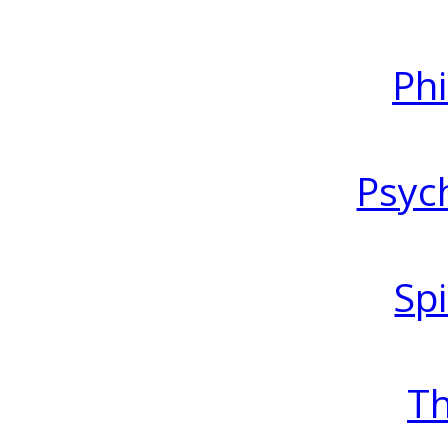
Ph
Psyc
Spi
T