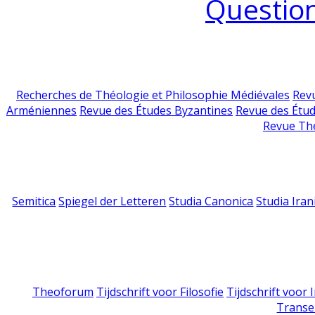
Question
Recherches de Théologie et Philosophie Médiévales
Revu
Arméniennes
Revue des Études Byzantines
Revue des Étu
Revue Th
Semitica
Spiegel der Letteren
Studia Canonica
Studia Iran
Theoforum
Tijdschrift voor Filosofie
Tijdschrift voor
Transe