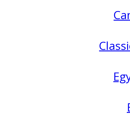
Ca
Classi
Eg