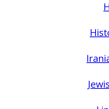
H
Hist
Irani
Jewi