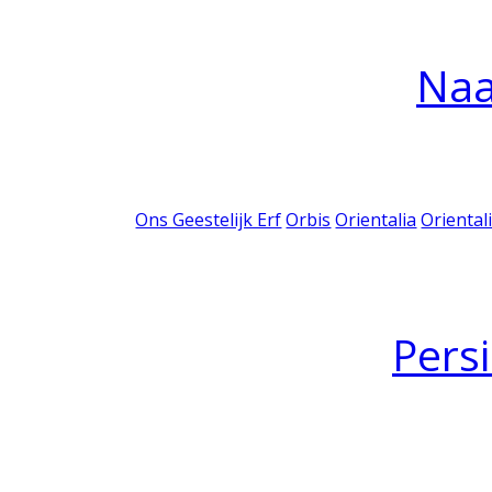
Na
Ons Geestelijk Erf
Orbis
Orientalia
Oriental
Pers