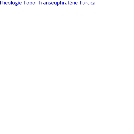
 Theologie
Topoi
Transeuphratène
Turcica