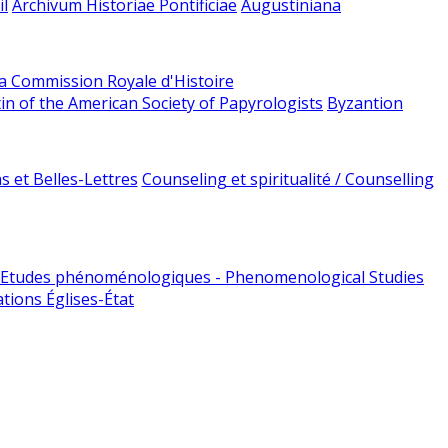
l
Archivum Historiae Pontificiae
Augustiniana
la Commission Royale d'Histoire
tin of the American Society of Papyrologists
Byzantion
 et Belles-Lettres
Counseling et spiritualité / Counselling
Etudes phénoménologiques - Phenomenological Studies
tions Églises-État