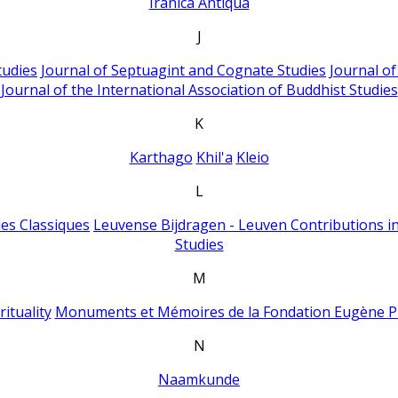
Iranica Antiqua
J
tudies
Journal of Septuagint and Cognate Studies
Journal o
Journal of the International Association of Buddhist Studies
K
Karthago
Khil'a
Kleio
L
es Classiques
Leuvense Bijdragen - Leuven Contributions in
Studies
M
ituality
Monuments et Mémoires de la Fondation Eugène P
N
Naamkunde