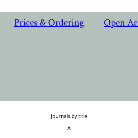
Prices & Ordering
Open Ac
Journals by title
A