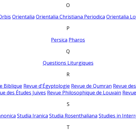
O
Orbis
Orientalia
Orientalia Christiana Periodica
Orientalia Lo
P
Persica
Pharos
Q
Questions Liturgiques
R
e Biblique
Revue d'Égyptologie
Revue de Qumran
Revue des
ue des Études Juives
Revue Philosophique de Louvain
Revue
S
anonica
Studia Iranica
Studia Rosenthaliana
Studies in Inter
T