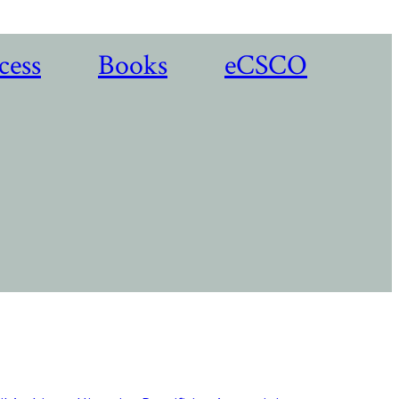
cess
Books
eCSCO