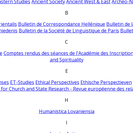
astern Studies
Ancient Society
Ancient West & East
Archéo-Ni
B
ientalis
Bulletin de Correspondance Hellénique
Bulletin de 
hiedenis
Bulletin de la Société de Linguistique de Paris
Bulle
C
e
Comptes rendus des séances de l'Académie des Inscriptions
and Spirituality
E
nses
ET-Studies
Ethical Perspectives
Ethische Perspectieven
for Church and State Research - Revue européenne des rela
H
Humanistica Lovaniensia
I