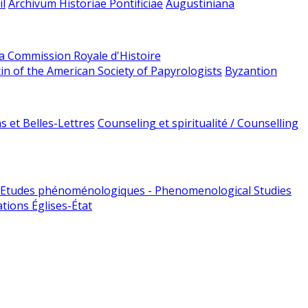
l
Archivum Historiae Pontificiae
Augustiniana
la Commission Royale d'Histoire
tin of the American Society of Papyrologists
Byzantion
 et Belles-Lettres
Counseling et spiritualité / Counselling
Etudes phénoménologiques - Phenomenological Studies
tions Églises-État