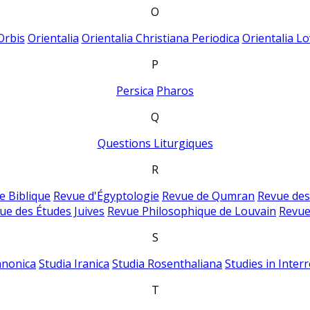
O
Orbis
Orientalia
Orientalia Christiana Periodica
Orientalia Lo
P
Persica
Pharos
Q
Questions Liturgiques
R
e Biblique
Revue d'Égyptologie
Revue de Qumran
Revue des
ue des Études Juives
Revue Philosophique de Louvain
Revue
S
anonica
Studia Iranica
Studia Rosenthaliana
Studies in Inter
T