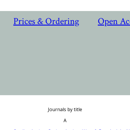
Prices & Ordering
Open Ac
Journals by title
A