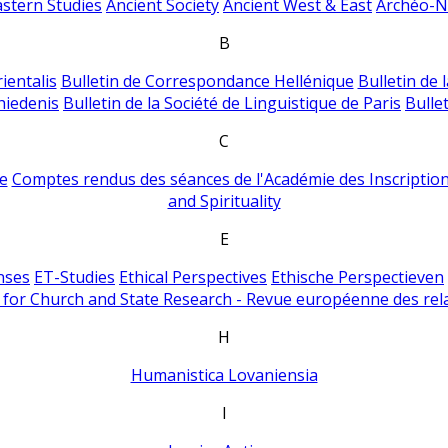
astern Studies
Ancient Society
Ancient West & East
Archéo-Ni
B
ientalis
Bulletin de Correspondance Hellénique
Bulletin de 
hiedenis
Bulletin de la Société de Linguistique de Paris
Bulle
C
e
Comptes rendus des séances de l'Académie des Inscriptions
and Spirituality
E
nses
ET-Studies
Ethical Perspectives
Ethische Perspectieven
for Church and State Research - Revue européenne des rela
H
Humanistica Lovaniensia
I