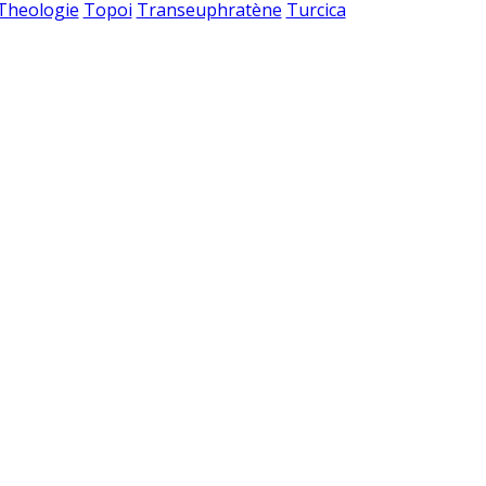
 Theologie
Topoi
Transeuphratène
Turcica