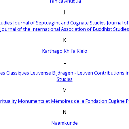
Iranica Antiqua
J
tudies
Journal of Septuagint and Cognate Studies
Journal o
Journal of the International Association of Buddhist Studies
K
Karthago
Khil'a
Kleio
L
es Classiques
Leuvense Bijdragen - Leuven Contributions in
Studies
M
ituality
Monuments et Mémoires de la Fondation Eugène P
N
Naamkunde