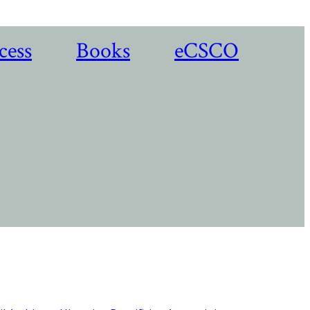
cess
Books
eCSCO