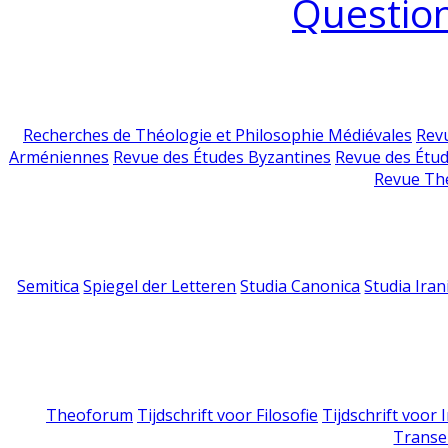
Question
Recherches de Théologie et Philosophie Médiévales
Revu
Arméniennes
Revue des Études Byzantines
Revue des Étu
Revue Th
Semitica
Spiegel der Letteren
Studia Canonica
Studia Iran
Theoforum
Tijdschrift voor Filosofie
Tijdschrift voor
Transe