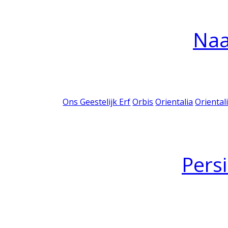
Na
Ons Geestelijk Erf
Orbis
Orientalia
Oriental
Pers