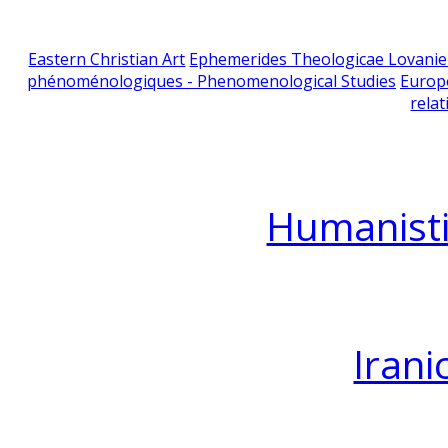
Eastern Christian Art
Ephemerides Theologicae Lovani
phénoménologiques - Phenomenological Studies
Europ
relat
Humanisti
Irani