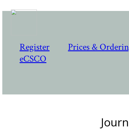
Register
Prices & Orderi
eCSCO
Journ