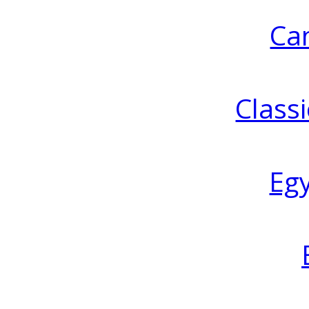
Ca
Classi
Eg