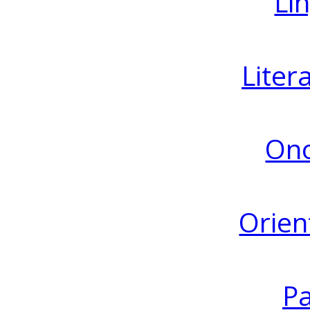
Lin
Liter
Ono
Orien
Pa