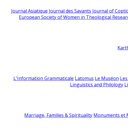
Journal Asiatique
Journal des Savants
Journal of Copti
European Society of Women in Theological Resear
Kart
L'Information Grammaticale
Latomus
Le Muséon
Les
Linguistics and Philology
L
Marriage, Families & Spirituality
Monuments et M