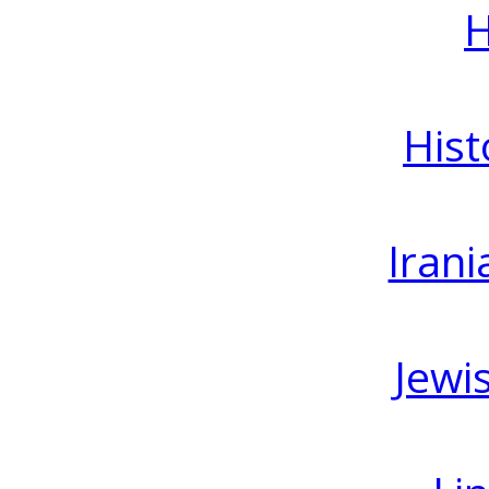
H
Hist
Irani
Jewi