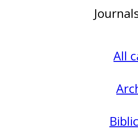
Journal
All 
Arc
Bibli