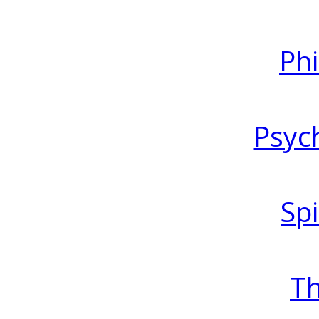
Ph
Psyc
Spi
T