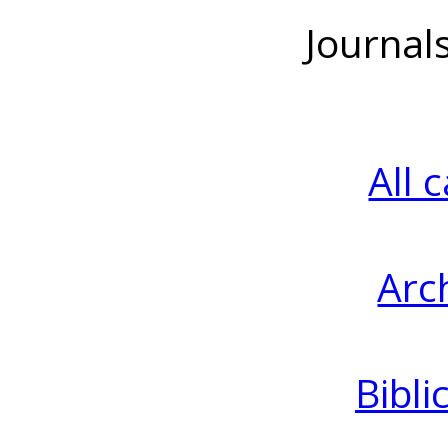
Journal
All 
Arc
Bibli