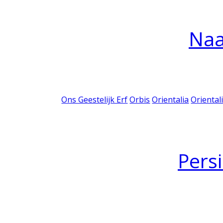
Na
Ons Geestelijk Erf
Orbis
Orientalia
Oriental
Pers