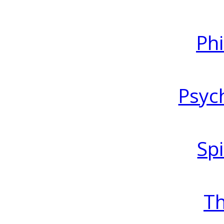
Ph
Psyc
Spi
T