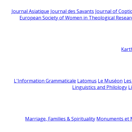
Journal Asiatique
Journal des Savants
Journal of Copti
European Society of Women in Theological Resear
Kart
L'Information Grammaticale
Latomus
Le Muséon
Les
Linguistics and Philology
L
Marriage, Families & Spirituality
Monuments et M