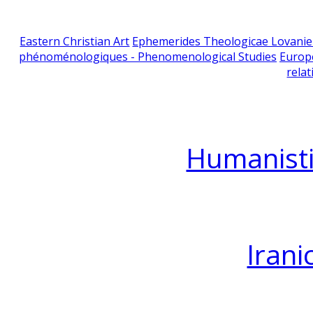
Eastern Christian Art
Ephemerides Theologicae Lovani
phénoménologiques - Phenomenological Studies
Europ
relat
Humanisti
Irani