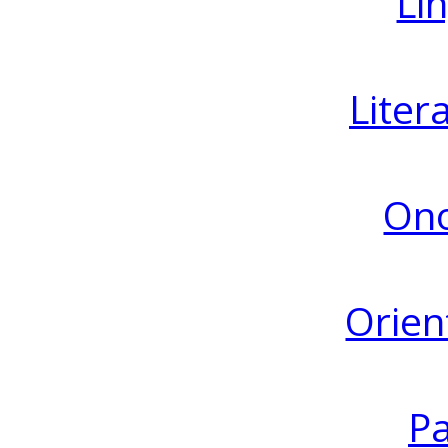
Lin
Liter
Ono
Orien
Pa