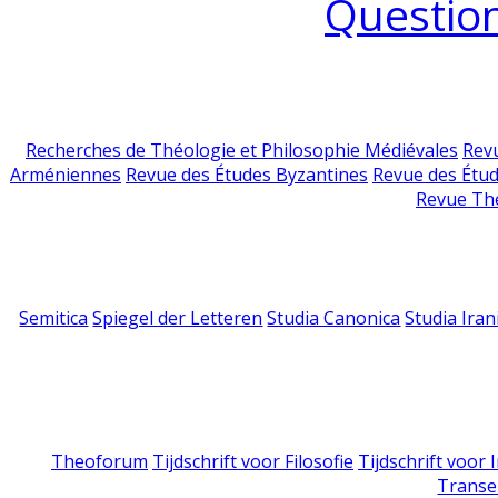
Question
Recherches de Théologie et Philosophie Médiévales
Revu
Arméniennes
Revue des Études Byzantines
Revue des Étu
Revue Th
Semitica
Spiegel der Letteren
Studia Canonica
Studia Iran
Theoforum
Tijdschrift voor Filosofie
Tijdschrift voor
Transe