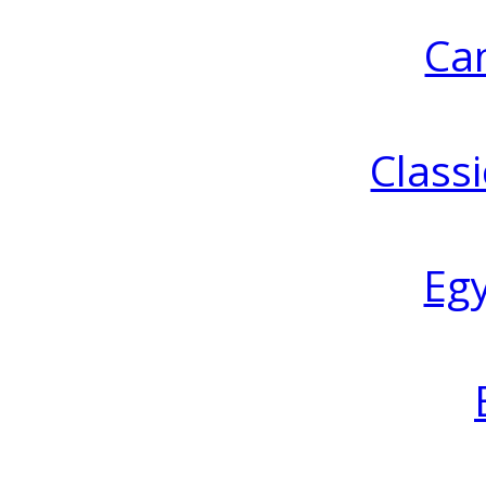
Ca
Classi
Eg