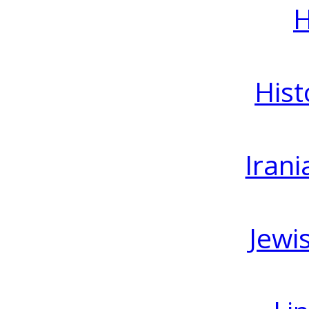
H
Hist
Irani
Jewi