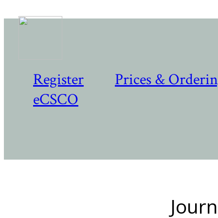
Register
Prices & Orderi
eCSCO
Journ