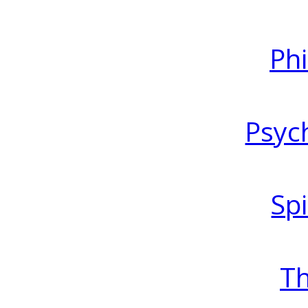
Ph
Psyc
Spi
T