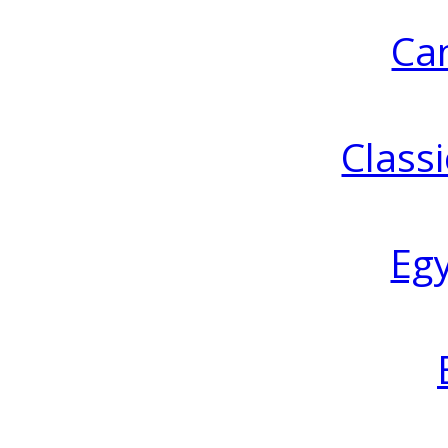
Ca
Classi
Eg