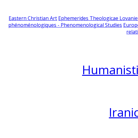
Eastern Christian Art
Ephemerides Theologicae Lovani
phénoménologiques - Phenomenological Studies
Europ
relat
Humanisti
Irani