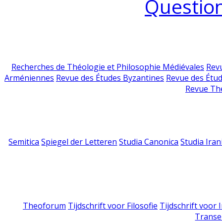
Question
Recherches de Théologie et Philosophie Médiévales
Revu
Arméniennes
Revue des Études Byzantines
Revue des Étu
Revue Th
Semitica
Spiegel der Letteren
Studia Canonica
Studia Iran
Theoforum
Tijdschrift voor Filosofie
Tijdschrift voor
Transe