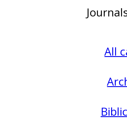
Journal
All 
Arc
Bibli