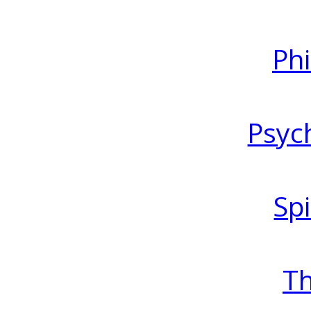
Ph
Psyc
Spi
T