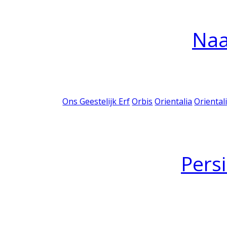
Na
Ons Geestelijk Erf
Orbis
Orientalia
Oriental
Pers