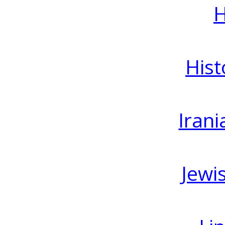
H
Hist
Irani
Jewi