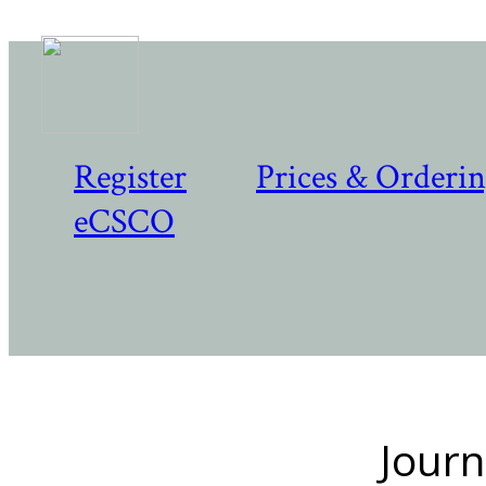
Register
Prices & Orderi
eCSCO
Journ