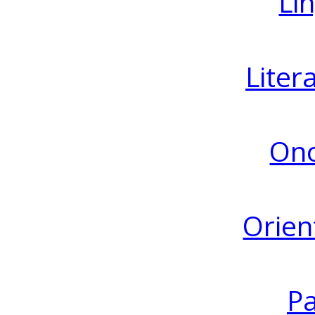
Lin
Liter
Ono
Orien
Pa