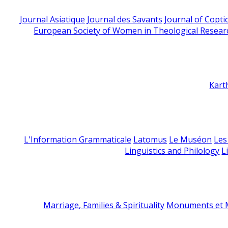
Journal Asiatique
Journal des Savants
Journal of Copti
European Society of Women in Theological Resear
Kart
L'Information Grammaticale
Latomus
Le Muséon
Les
Linguistics and Philology
L
Marriage, Families & Spirituality
Monuments et M