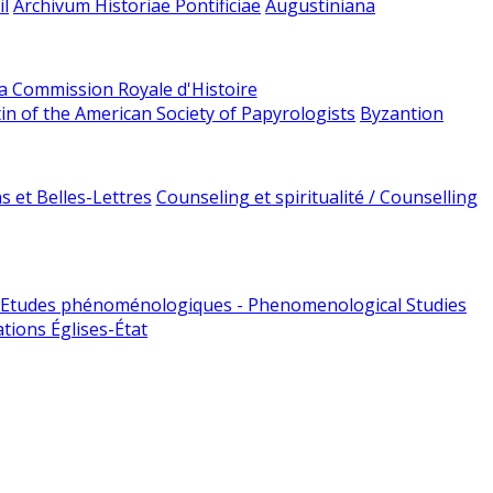
l
Archivum Historiae Pontificiae
Augustiniana
la Commission Royale d'Histoire
tin of the American Society of Papyrologists
Byzantion
 et Belles-Lettres
Counseling et spiritualité / Counselling
Etudes phénoménologiques - Phenomenological Studies
tions Églises-État