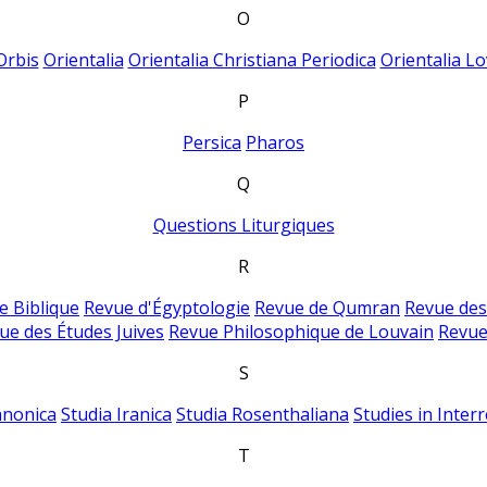
O
Orbis
Orientalia
Orientalia Christiana Periodica
Orientalia Lo
P
Persica
Pharos
Q
Questions Liturgiques
R
e Biblique
Revue d'Égyptologie
Revue de Qumran
Revue des
ue des Études Juives
Revue Philosophique de Louvain
Revue
S
anonica
Studia Iranica
Studia Rosenthaliana
Studies in Inter
T