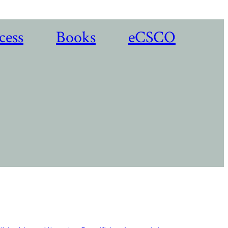
cess
Books
eCSCO