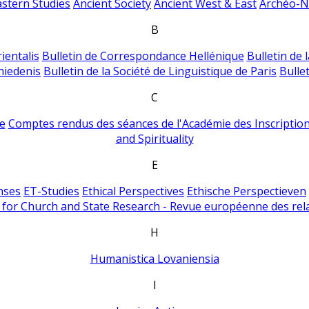
astern Studies
Ancient Society
Ancient West & East
Archéo-Ni
B
ientalis
Bulletin de Correspondance Hellénique
Bulletin de 
hiedenis
Bulletin de la Société de Linguistique de Paris
Bulle
C
e
Comptes rendus des séances de l'Académie des Inscriptions
and Spirituality
E
nses
ET-Studies
Ethical Perspectives
Ethische Perspectieven
for Church and State Research - Revue européenne des rela
H
Humanistica Lovaniensia
I