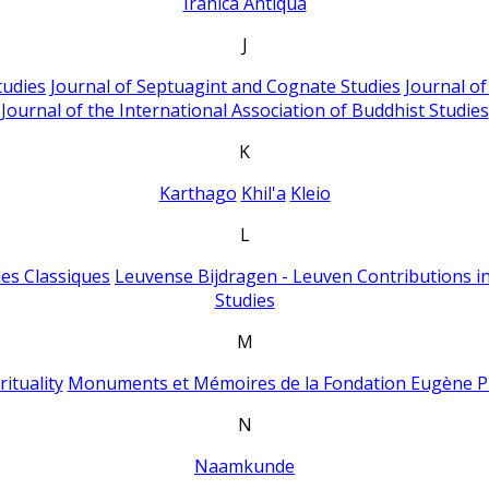
Iranica Antiqua
J
tudies
Journal of Septuagint and Cognate Studies
Journal o
Journal of the International Association of Buddhist Studies
K
Karthago
Khil'a
Kleio
L
es Classiques
Leuvense Bijdragen - Leuven Contributions in
Studies
M
ituality
Monuments et Mémoires de la Fondation Eugène P
N
Naamkunde