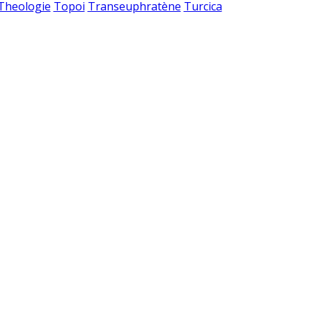
 Theologie
Topoi
Transeuphratène
Turcica