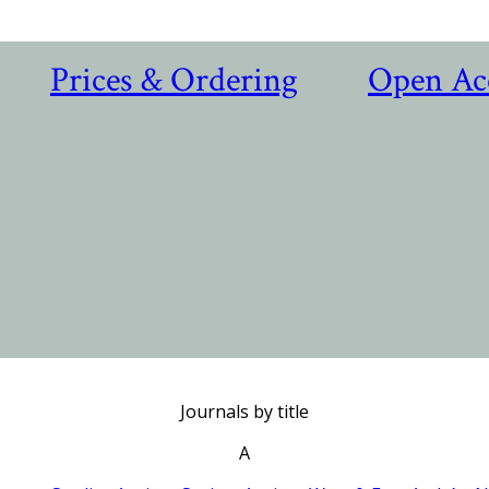
Prices & Ordering
Open Ac
Journals by title
A