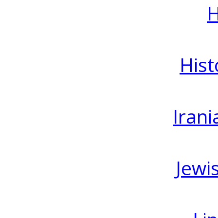
H
Hist
Irani
Jewi