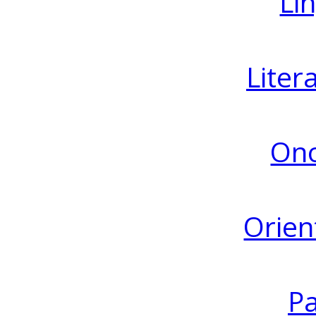
Lin
Liter
Ono
Orien
Pa