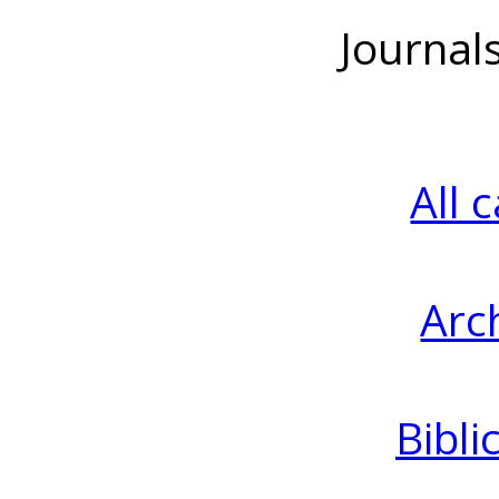
Journal
All 
Arc
Bibli