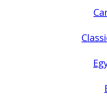
Ca
Classi
Eg