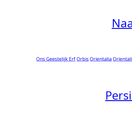
Na
Ons Geestelijk Erf
Orbis
Orientalia
Oriental
Pers