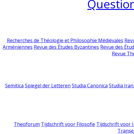
Question
Recherches de Théologie et Philosophie Médiévales
Revu
Arméniennes
Revue des Études Byzantines
Revue des Étu
Revue Th
Semitica
Spiegel der Letteren
Studia Canonica
Studia Iran
Theoforum
Tijdschrift voor Filosofie
Tijdschrift voor
Transe