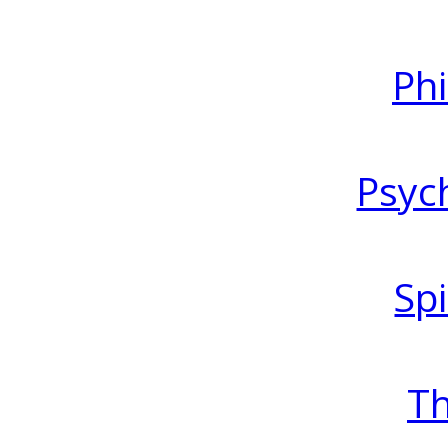
Ph
Psyc
Spi
T