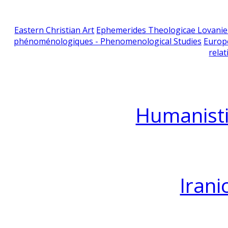
Eastern Christian Art
Ephemerides Theologicae Lovani
phénoménologiques - Phenomenological Studies
Europ
relat
Humanisti
Irani