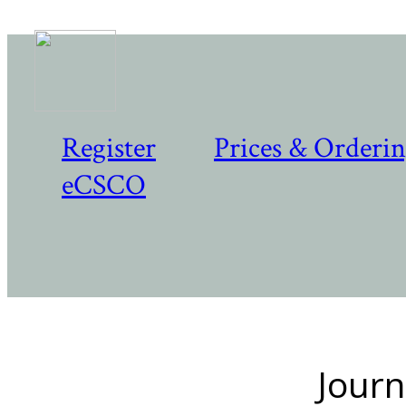
Register
Prices & Orderi
eCSCO
Journ