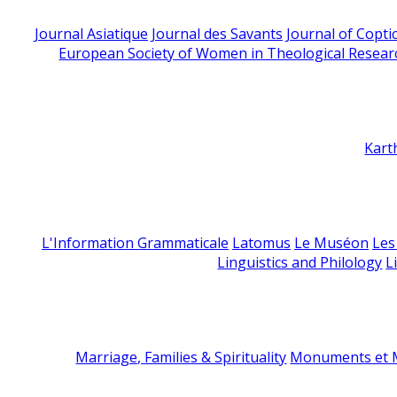
Journal Asiatique
Journal des Savants
Journal of Copti
European Society of Women in Theological Resear
Kart
L'Information Grammaticale
Latomus
Le Muséon
Les
Linguistics and Philology
L
Marriage, Families & Spirituality
Monuments et M