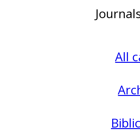
Journal
All 
Arc
Bibli