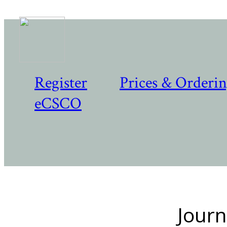
Register
Prices & Orderi
eCSCO
Journ