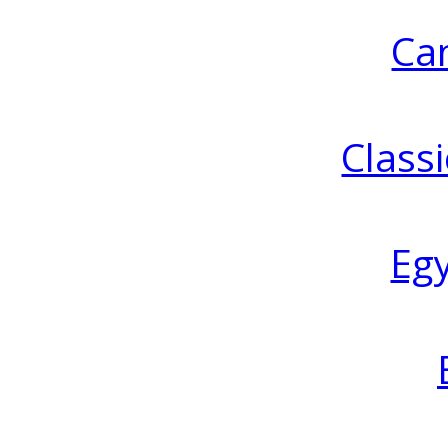
Ca
Classi
Eg