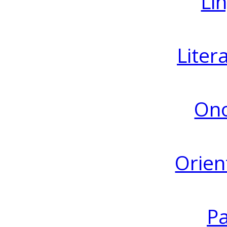
Lin
Liter
Ono
Orien
Pa