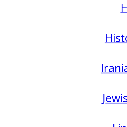
H
Hist
Irani
Jewi