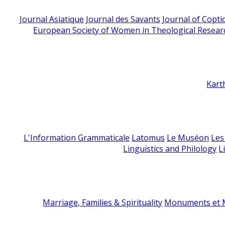
Journal Asiatique
Journal des Savants
Journal of Copti
European Society of Women in Theological Resear
Kart
L'Information Grammaticale
Latomus
Le Muséon
Les
Linguistics and Philology
L
Marriage, Families & Spirituality
Monuments et M