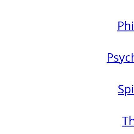
Ph
Psyc
Spi
T