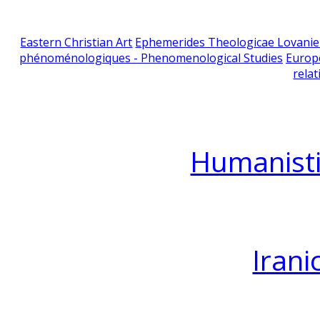
Eastern Christian Art
Ephemerides Theologicae Lovani
phénoménologiques - Phenomenological Studies
Europ
relat
Humanisti
Irani