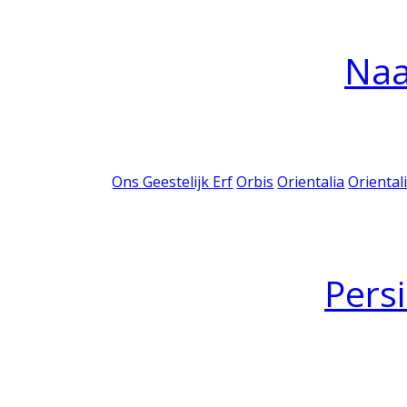
Na
Ons Geestelijk Erf
Orbis
Orientalia
Oriental
Pers