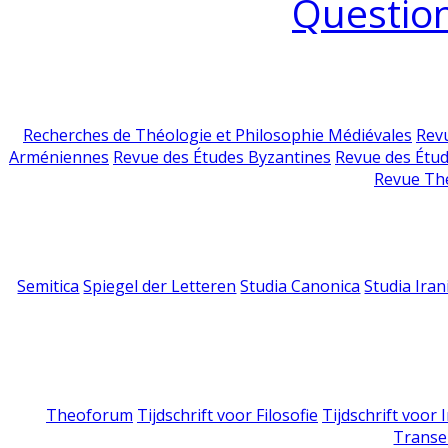
Question
Recherches de Théologie et Philosophie Médiévales
Revu
Arméniennes
Revue des Études Byzantines
Revue des Étu
Revue Th
Semitica
Spiegel der Letteren
Studia Canonica
Studia Iran
Theoforum
Tijdschrift voor Filosofie
Tijdschrift voor
Transe