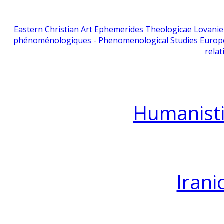
Eastern Christian Art
Ephemerides Theologicae Lovani
phénoménologiques - Phenomenological Studies
Europ
relat
Humanisti
Irani