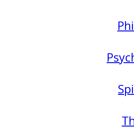
Ph
Psyc
Spi
T