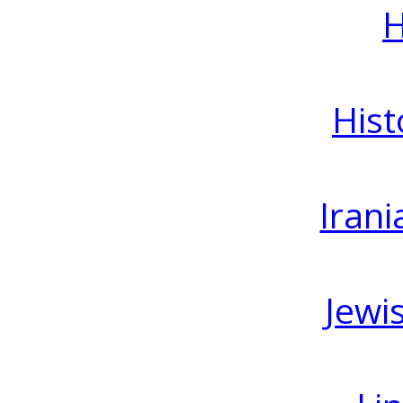
H
Hist
Irani
Jewi