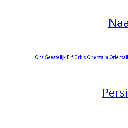
Na
Ons Geestelijk Erf
Orbis
Orientalia
Oriental
Pers