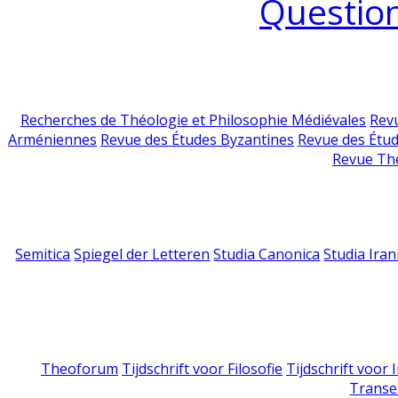
Question
Recherches de Théologie et Philosophie Médiévales
Revu
Arméniennes
Revue des Études Byzantines
Revue des Étu
Revue Th
Semitica
Spiegel der Letteren
Studia Canonica
Studia Iran
Theoforum
Tijdschrift voor Filosofie
Tijdschrift voor
Transe