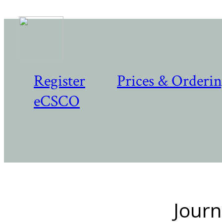
Register
Prices & Orderi
eCSCO
Journ