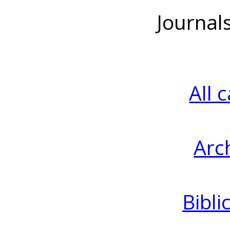
Journal
All 
Arc
Bibli