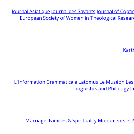
Journal Asiatique
Journal des Savants
Journal of Copti
European Society of Women in Theological Resear
Kart
L'Information Grammaticale
Latomus
Le Muséon
Les
Linguistics and Philology
L
Marriage, Families & Spirituality
Monuments et M