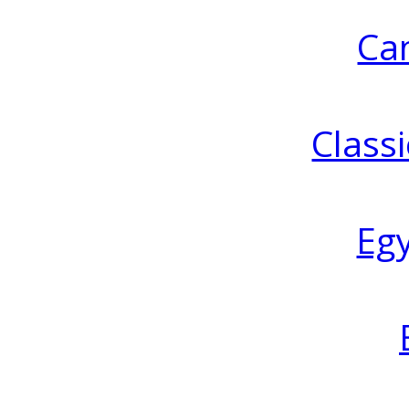
Ca
Classi
Eg