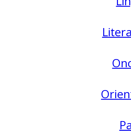
Lin
Liter
Ono
Orien
Pa