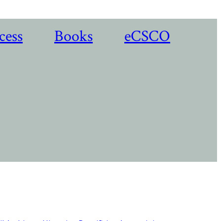
cess
Books
eCSCO