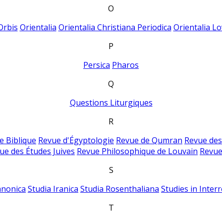
O
Orbis
Orientalia
Orientalia Christiana Periodica
Orientalia Lo
P
Persica
Pharos
Q
Questions Liturgiques
R
e Biblique
Revue d'Égyptologie
Revue de Qumran
Revue des
ue des Études Juives
Revue Philosophique de Louvain
Revue
S
anonica
Studia Iranica
Studia Rosenthaliana
Studies in Inter
T