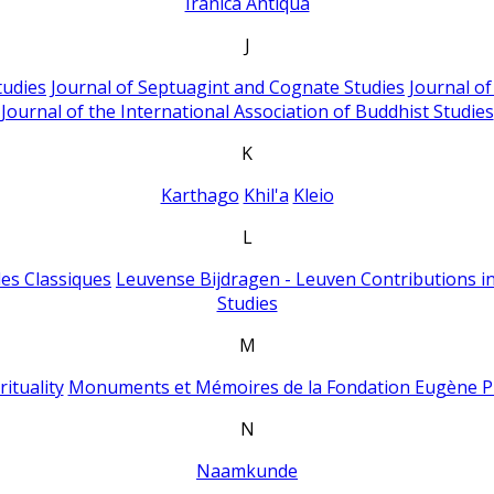
Iranica Antiqua
J
tudies
Journal of Septuagint and Cognate Studies
Journal o
Journal of the International Association of Buddhist Studies
K
Karthago
Khil'a
Kleio
L
es Classiques
Leuvense Bijdragen - Leuven Contributions in
Studies
M
ituality
Monuments et Mémoires de la Fondation Eugène P
N
Naamkunde