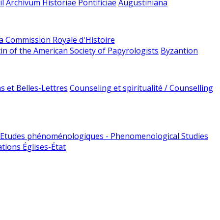
l
Archivum Historiae Pontificiae
Augustiniana
la Commission Royale d'Histoire
tin of the American Society of Papyrologists
Byzantion
 et Belles-Lettres
Counseling et spiritualité / Counselling
Etudes phénoménologiques - Phenomenological Studies
tions Églises-État