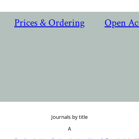
Prices & Ordering
Open Ac
Journals by title
A