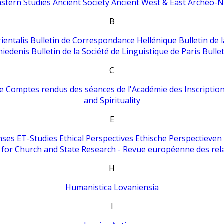
astern Studies
Ancient Society
Ancient West & East
Archéo-Ni
B
ientalis
Bulletin de Correspondance Hellénique
Bulletin de 
hiedenis
Bulletin de la Société de Linguistique de Paris
Bulle
C
e
Comptes rendus des séances de l'Académie des Inscriptions
and Spirituality
E
nses
ET-Studies
Ethical Perspectives
Ethische Perspectieven
for Church and State Research - Revue européenne des rela
H
Humanistica Lovaniensia
I