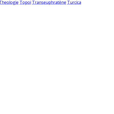
 Theologie
Topoi
Transeuphratène
Turcica