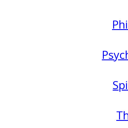
Ph
Psyc
Spi
T