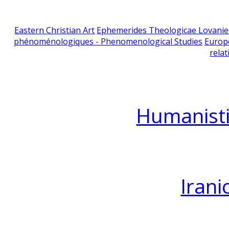
Eastern Christian Art
Ephemerides Theologicae Lovani
phénoménologiques - Phenomenological Studies
Europ
relat
Humanisti
Irani