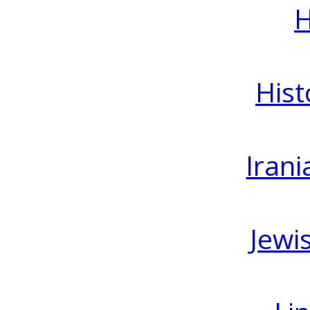
H
Hist
Irani
Jewi