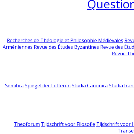
Question
Recherches de Théologie et Philosophie Médiévales
Revu
Arméniennes
Revue des Études Byzantines
Revue des Étu
Revue Th
Semitica
Spiegel der Letteren
Studia Canonica
Studia Iran
Theoforum
Tijdschrift voor Filosofie
Tijdschrift voor
Transe