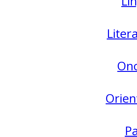
Lin
Liter
Ono
Orien
Pa