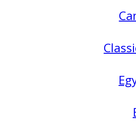
Ca
Classi
Eg