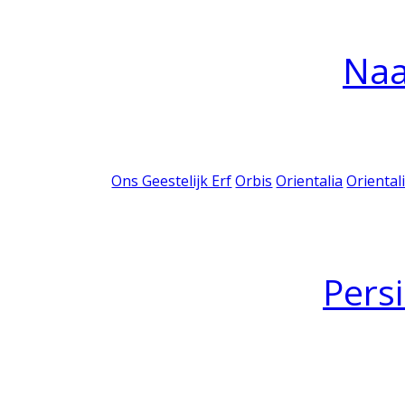
Na
Ons Geestelijk Erf
Orbis
Orientalia
Oriental
Pers