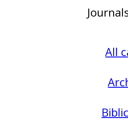
Journal
All 
Arc
Bibli