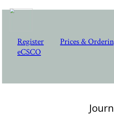
Register
Prices & Orderi
eCSCO
Journ