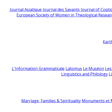
Journal Asiatique
Journal des Savants
Journal of Copti
European Society of Women in Theological Resear
Kart
L'Information Grammaticale
Latomus
Le Muséon
Les
Linguistics and Philology
L
Marriage, Families & Spirituality
Monuments et M