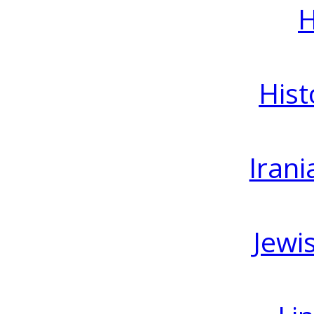
H
Hist
Irani
Jewi