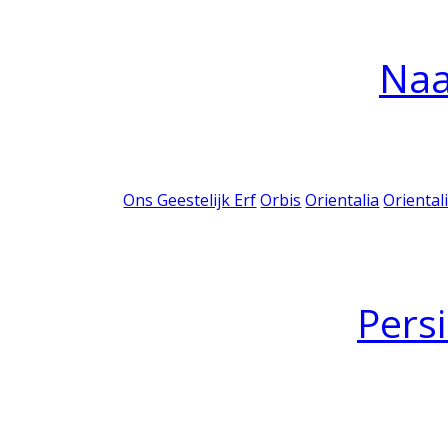
Na
Ons Geestelijk Erf
Orbis
Orientalia
Oriental
Pers