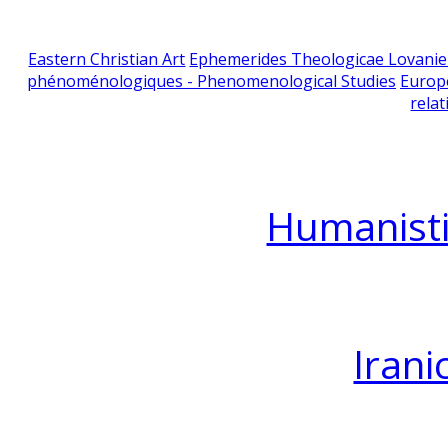
Eastern Christian Art
Ephemerides Theologicae Lovani
phénoménologiques - Phenomenological Studies
Europ
relat
Humanisti
Irani