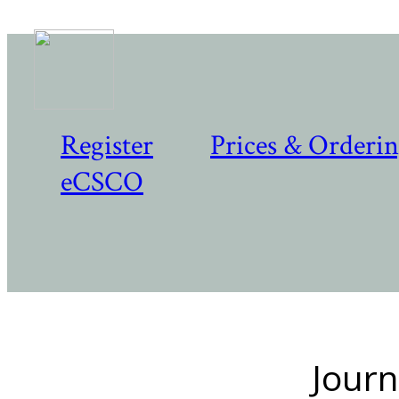
Register
Prices & Orderi
eCSCO
Journ