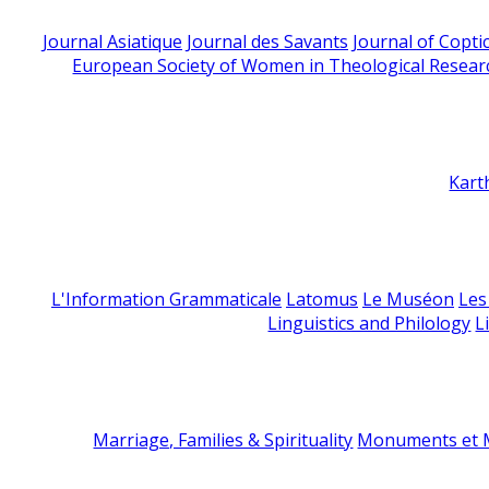
Journal Asiatique
Journal des Savants
Journal of Copti
European Society of Women in Theological Resear
Kart
L'Information Grammaticale
Latomus
Le Muséon
Les
Linguistics and Philology
L
Marriage, Families & Spirituality
Monuments et M