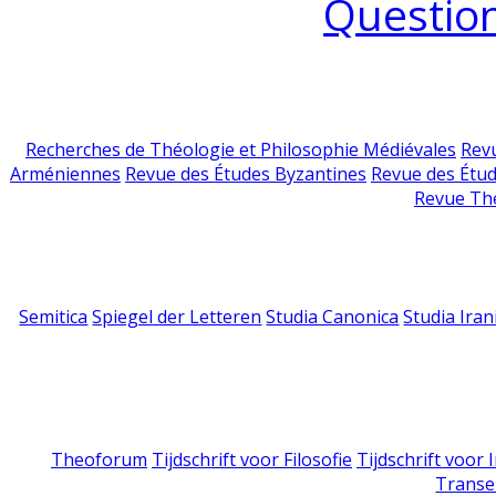
Question
Recherches de Théologie et Philosophie Médiévales
Revu
Arméniennes
Revue des Études Byzantines
Revue des Étu
Revue Th
Semitica
Spiegel der Letteren
Studia Canonica
Studia Iran
Theoforum
Tijdschrift voor Filosofie
Tijdschrift voor
Transe