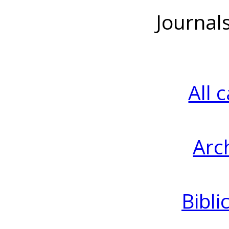
Journal
All 
Arc
Bibli