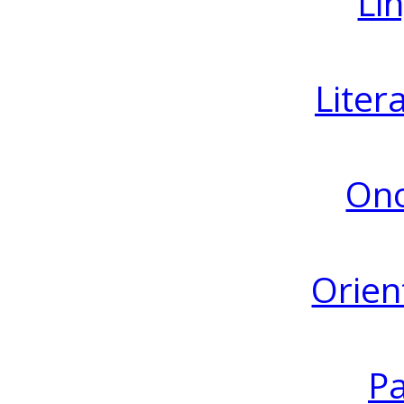
Lin
Liter
Ono
Orien
Pa