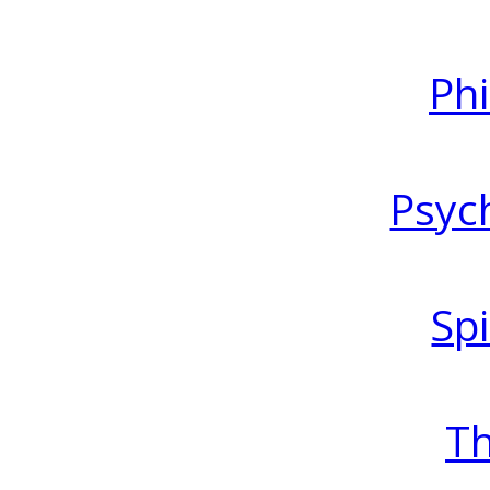
Ph
Psyc
Spi
T