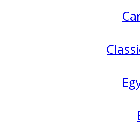
Ca
Classi
Eg