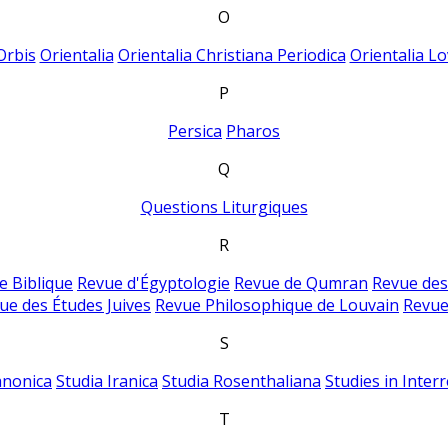
O
Orbis
Orientalia
Orientalia Christiana Periodica
Orientalia Lo
P
Persica
Pharos
Q
Questions Liturgiques
R
e Biblique
Revue d'Égyptologie
Revue de Qumran
Revue des
ue des Études Juives
Revue Philosophique de Louvain
Revue
S
anonica
Studia Iranica
Studia Rosenthaliana
Studies in Inter
T