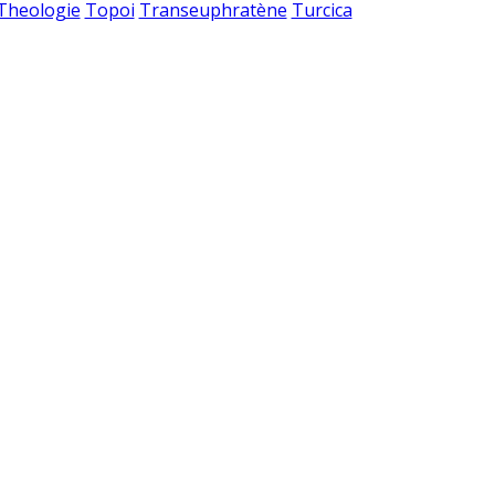
 Theologie
Topoi
Transeuphratène
Turcica