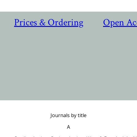
Prices & Ordering
Open Ac
Journals by title
A