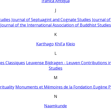
Iranica Antiqua
J
tudies
Journal of Septuagint and Cognate Studies
Journal o
Journal of the International Association of Buddhist Studies
K
Karthago
Khil'a
Kleio
L
es Classiques
Leuvense Bijdragen - Leuven Contributions in
Studies
M
ituality
Monuments et Mémoires de la Fondation Eugène P
N
Naamkunde