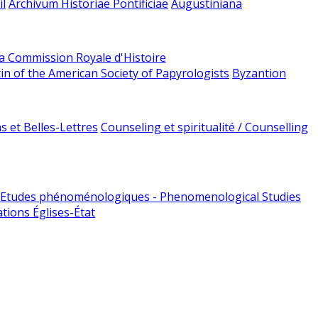
l
Archivum Historiae Pontificiae
Augustiniana
la Commission Royale d'Histoire
tin of the American Society of Papyrologists
Byzantion
 et Belles-Lettres
Counseling et spiritualité / Counselling
Etudes phénoménologiques - Phenomenological Studies
tions Églises-État