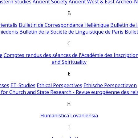
astern Studies
Ancient Society
Ancient West & East
Archéo-Ni
B
ientalis
Bulletin de Correspondance Hellénique
Bulletin de 
hiedenis
Bulletin de la Société de Linguistique de Paris
Bulle
C
e
Comptes rendus des séances de l'Académie des Inscriptions
and Spirituality
E
nses
ET-Studies
Ethical Perspectives
Ethische Perspectieven
for Church and State Research - Revue européenne des rela
H
Humanistica Lovaniensia
I