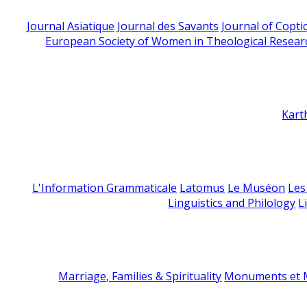
Journal Asiatique
Journal des Savants
Journal of Copti
European Society of Women in Theological Resear
Kart
L'Information Grammaticale
Latomus
Le Muséon
Les
Linguistics and Philology
L
Marriage, Families & Spirituality
Monuments et M