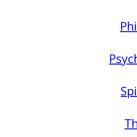
Ph
Psyc
Spi
T