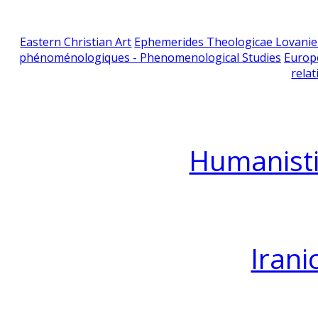
Eastern Christian Art
Ephemerides Theologicae Lovani
phénoménologiques - Phenomenological Studies
Europ
relat
Humanisti
Irani