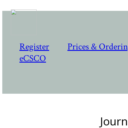
Register
Prices & Orderi
eCSCO
Journ