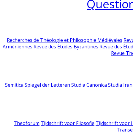
Question
Recherches de Théologie et Philosophie Médiévales
Revu
Arméniennes
Revue des Études Byzantines
Revue des Étu
Revue Th
Semitica
Spiegel der Letteren
Studia Canonica
Studia Iran
Theoforum
Tijdschrift voor Filosofie
Tijdschrift voor
Transe