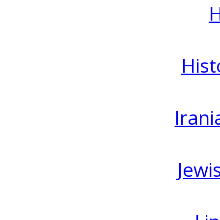
H
Hist
Irani
Jewi