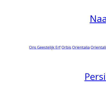
Na
Ons Geestelijk Erf
Orbis
Orientalia
Oriental
Pers