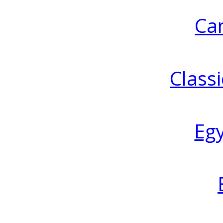
Ca
Classi
Eg