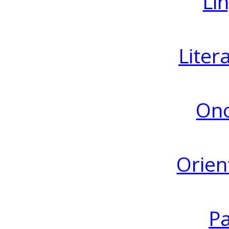
Lin
Liter
Ono
Orien
Pa