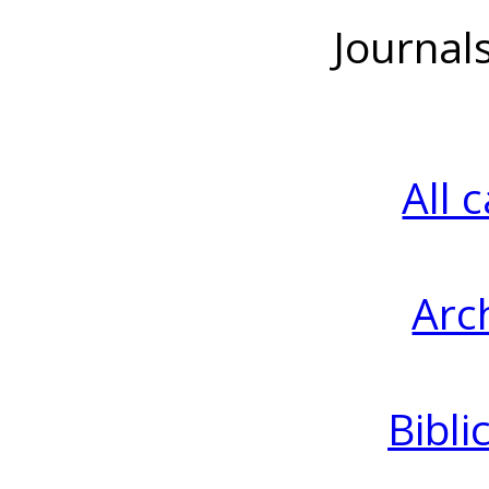
Journal
All 
Arc
Bibli