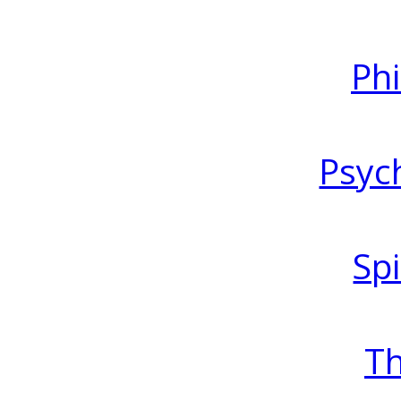
Ph
Psyc
Spi
T