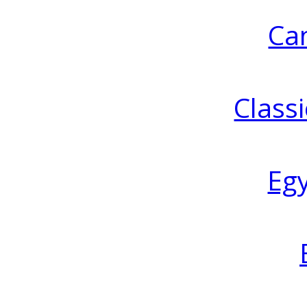
Ca
Classi
Eg