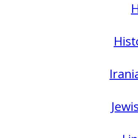
H
Hist
Irani
Jewi