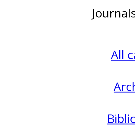
Journal
All 
Arc
Bibli