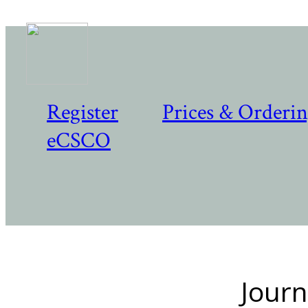
Register
Prices & Orderi
eCSCO
Journ