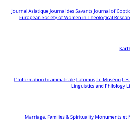
Journal Asiatique
Journal des Savants
Journal of Copti
European Society of Women in Theological Resear
Kart
L'Information Grammaticale
Latomus
Le Muséon
Les
Linguistics and Philology
L
Marriage, Families & Spirituality
Monuments et M