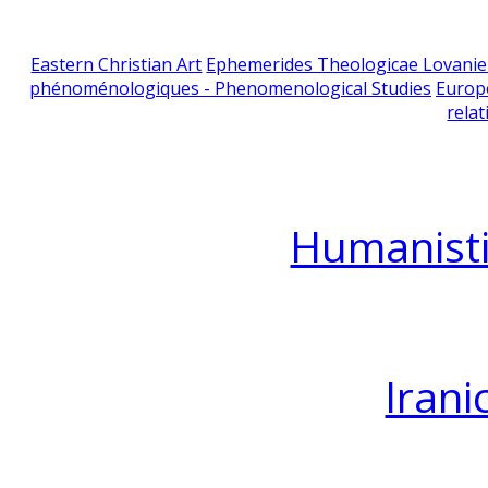
Eastern Christian Art
Ephemerides Theologicae Lovani
phénoménologiques - Phenomenological Studies
Europ
relat
Humanisti
Irani