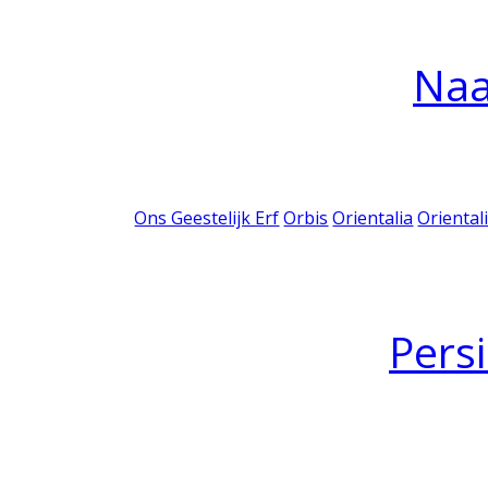
Na
Ons Geestelijk Erf
Orbis
Orientalia
Oriental
Pers