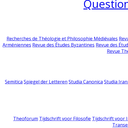
Question
Recherches de Théologie et Philosophie Médiévales
Revu
Arméniennes
Revue des Études Byzantines
Revue des Étu
Revue Th
Semitica
Spiegel der Letteren
Studia Canonica
Studia Iran
Theoforum
Tijdschrift voor Filosofie
Tijdschrift voor
Transe