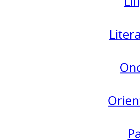
Lin
Liter
Ono
Orien
Pa