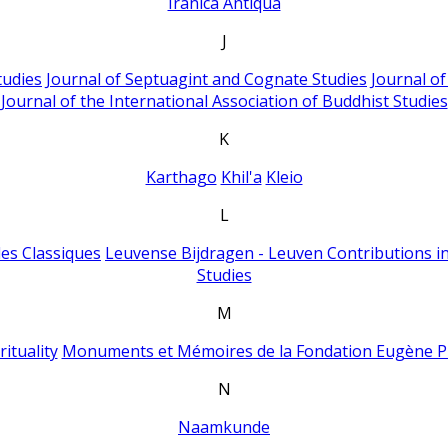
Iranica Antiqua
J
tudies
Journal of Septuagint and Cognate Studies
Journal o
Journal of the International Association of Buddhist Studies
K
Karthago
Khil'a
Kleio
L
es Classiques
Leuvense Bijdragen - Leuven Contributions in
Studies
M
ituality
Monuments et Mémoires de la Fondation Eugène P
N
Naamkunde