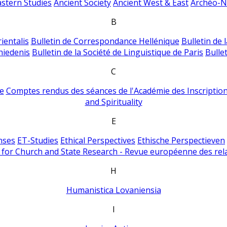
astern Studies
Ancient Society
Ancient West & East
Archéo-Ni
B
ientalis
Bulletin de Correspondance Hellénique
Bulletin de 
hiedenis
Bulletin de la Société de Linguistique de Paris
Bulle
C
e
Comptes rendus des séances de l'Académie des Inscriptions
and Spirituality
E
nses
ET-Studies
Ethical Perspectives
Ethische Perspectieven
for Church and State Research - Revue européenne des rela
H
Humanistica Lovaniensia
I