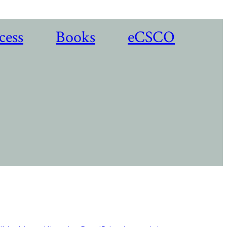
cess
Books
eCSCO