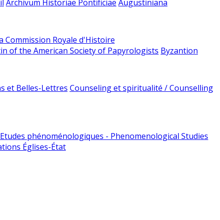
l
Archivum Historiae Pontificiae
Augustiniana
la Commission Royale d'Histoire
tin of the American Society of Papyrologists
Byzantion
 et Belles-Lettres
Counseling et spiritualité / Counselling
Etudes phénoménologiques - Phenomenological Studies
tions Églises-État