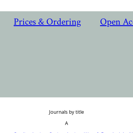
Prices & Ordering
Open Ac
Journals by title
A