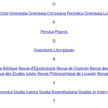
O
Orbis
Orientalia
Orientalia Christiana Periodica
Orientalia Lo
P
Persica
Pharos
Q
Questions Liturgiques
R
e Biblique
Revue d'Égyptologie
Revue de Qumran
Revue des
ue des Études Juives
Revue Philosophique de Louvain
Revue
S
anonica
Studia Iranica
Studia Rosenthaliana
Studies in Inter
T