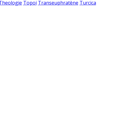
 Theologie
Topoi
Transeuphratène
Turcica