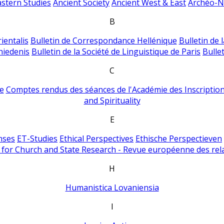
astern Studies
Ancient Society
Ancient West & East
Archéo-Ni
B
ientalis
Bulletin de Correspondance Hellénique
Bulletin de 
hiedenis
Bulletin de la Société de Linguistique de Paris
Bulle
C
e
Comptes rendus des séances de l'Académie des Inscriptions
and Spirituality
E
nses
ET-Studies
Ethical Perspectives
Ethische Perspectieven
for Church and State Research - Revue européenne des rela
H
Humanistica Lovaniensia
I