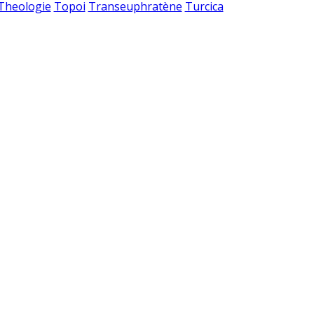
 Theologie
Topoi
Transeuphratène
Turcica