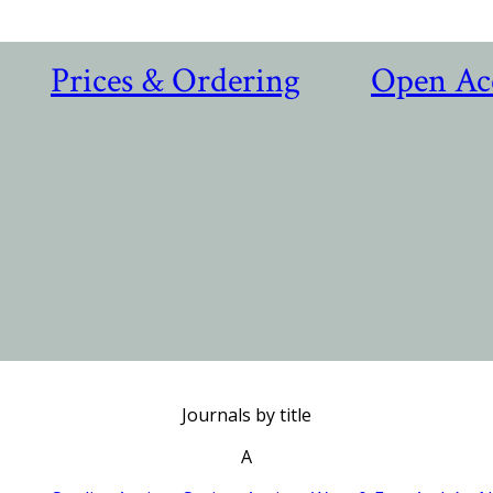
Prices & Ordering
Open Ac
Journals by title
A