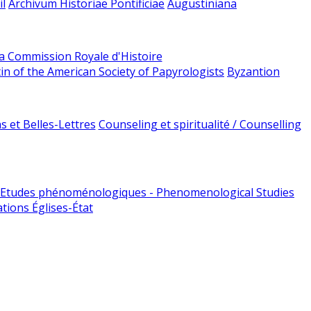
l
Archivum Historiae Pontificiae
Augustiniana
la Commission Royale d'Histoire
tin of the American Society of Papyrologists
Byzantion
 et Belles-Lettres
Counseling et spiritualité / Counselling
Etudes phénoménologiques - Phenomenological Studies
tions Églises-État