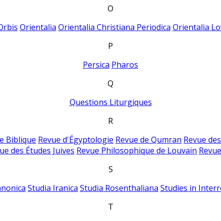
O
Orbis
Orientalia
Orientalia Christiana Periodica
Orientalia Lo
P
Persica
Pharos
Q
Questions Liturgiques
R
e Biblique
Revue d'Égyptologie
Revue de Qumran
Revue des
ue des Études Juives
Revue Philosophique de Louvain
Revue
S
anonica
Studia Iranica
Studia Rosenthaliana
Studies in Inter
T