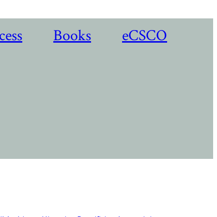
cess
Books
eCSCO