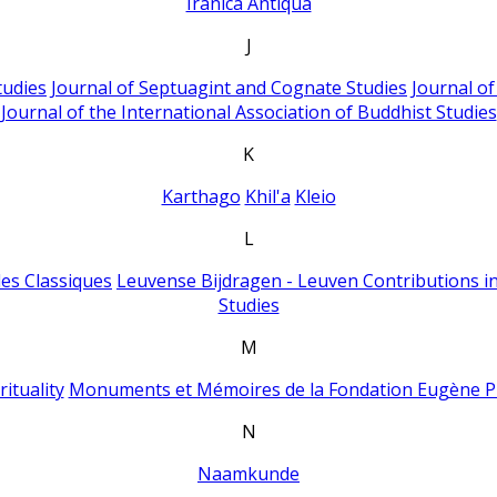
Iranica Antiqua
J
tudies
Journal of Septuagint and Cognate Studies
Journal o
Journal of the International Association of Buddhist Studies
K
Karthago
Khil'a
Kleio
L
es Classiques
Leuvense Bijdragen - Leuven Contributions in
Studies
M
ituality
Monuments et Mémoires de la Fondation Eugène P
N
Naamkunde