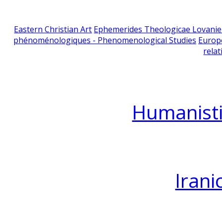
Eastern Christian Art
Ephemerides Theologicae Lovani
phénoménologiques - Phenomenological Studies
Europ
relat
Humanisti
Irani