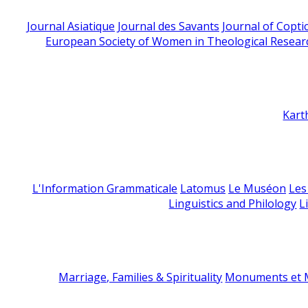
Journal Asiatique
Journal des Savants
Journal of Copti
European Society of Women in Theological Resear
Kart
L'Information Grammaticale
Latomus
Le Muséon
Les
Linguistics and Philology
L
Marriage, Families & Spirituality
Monuments et M