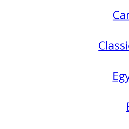
Ca
Classi
Eg