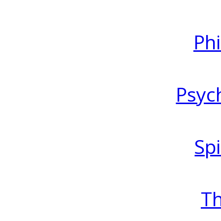
Ph
Psyc
Spi
T