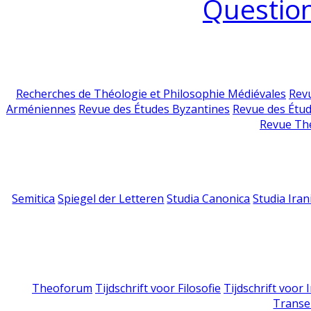
Question
Recherches de Théologie et Philosophie Médiévales
Revu
Arméniennes
Revue des Études Byzantines
Revue des Étu
Revue Th
Semitica
Spiegel der Letteren
Studia Canonica
Studia Iran
Theoforum
Tijdschrift voor Filosofie
Tijdschrift voor
Transe