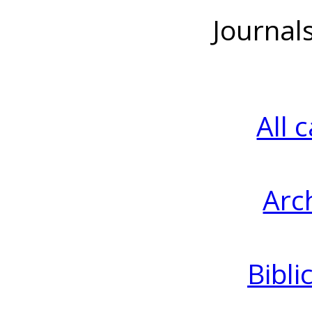
Journal
All 
Arc
Bibli