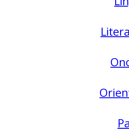
Lin
Liter
Ono
Orien
Pa