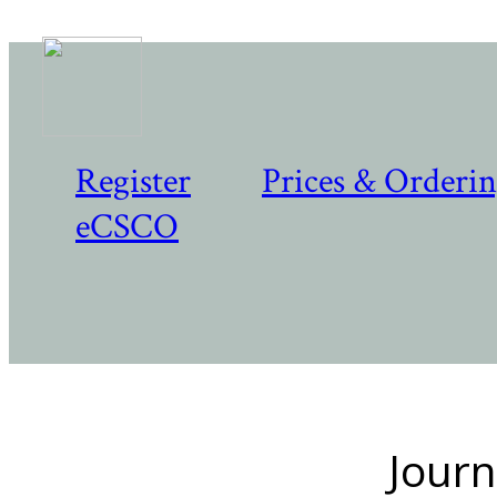
Register
Prices & Orderi
eCSCO
Journ