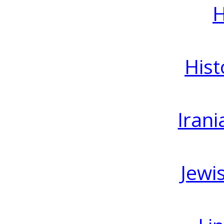
H
Hist
Irani
Jewi