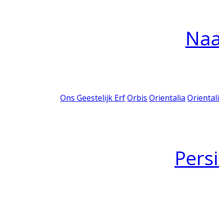
Na
Ons Geestelijk Erf
Orbis
Orientalia
Oriental
Pers