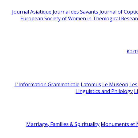
Journal Asiatique
Journal des Savants
Journal of Copti
European Society of Women in Theological Resear
Kart
L'Information Grammaticale
Latomus
Le Muséon
Les
Linguistics and Philology
L
Marriage, Families & Spirituality
Monuments et M