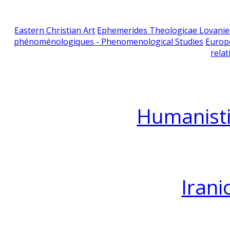
Eastern Christian Art
Ephemerides Theologicae Lovani
phénoménologiques - Phenomenological Studies
Europ
relat
Humanisti
Irani