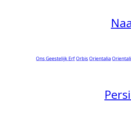
Na
Ons Geestelijk Erf
Orbis
Orientalia
Oriental
Pers