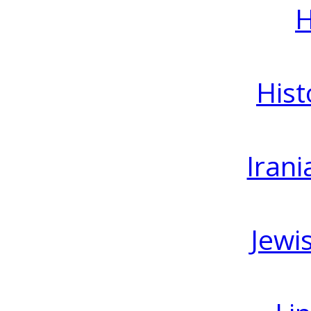
H
Hist
Irani
Jewi