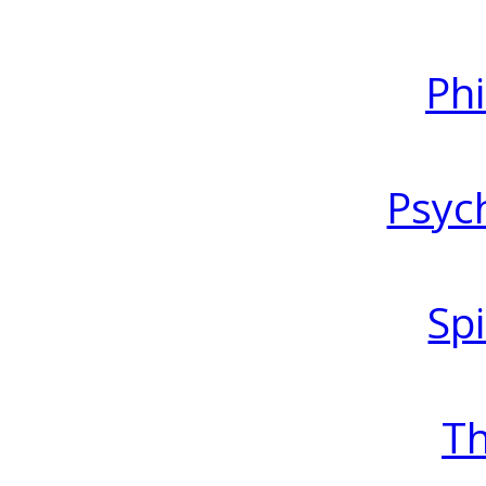
Ph
Psyc
Spi
T