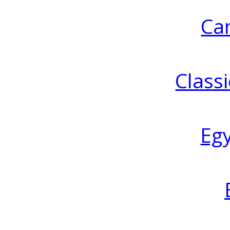
Ca
Classi
Eg