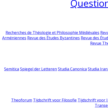
Question
Recherches de Théologie et Philosophie Médiévales
Revu
Arméniennes
Revue des Études Byzantines
Revue des Étu
Revue Th
Semitica
Spiegel der Letteren
Studia Canonica
Studia Iran
Theoforum
Tijdschrift voor Filosofie
Tijdschrift voor
Transe