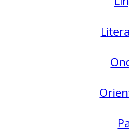
Lin
Liter
Ono
Orien
Pa