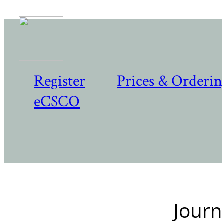
Register
Prices & Orderi
eCSCO
Journ