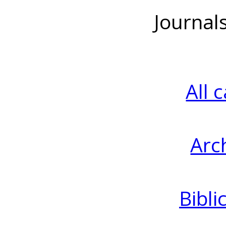
Journal
All 
Arc
Bibli