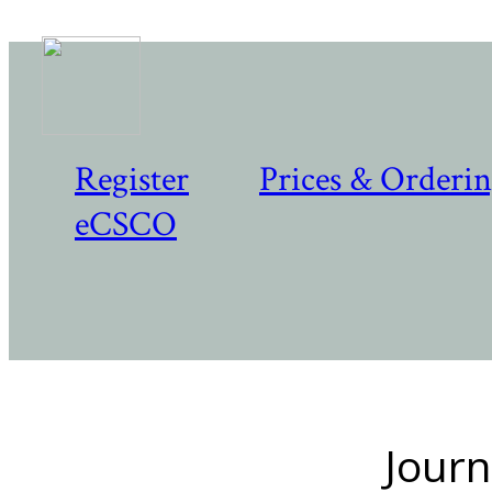
Register
Prices & Orderi
eCSCO
Journ