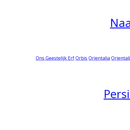
Na
Ons Geestelijk Erf
Orbis
Orientalia
Oriental
Pers