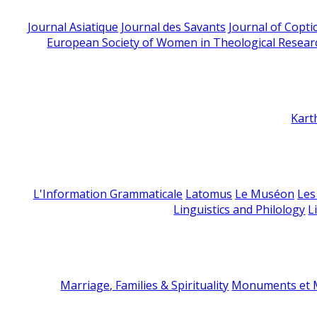
Journal Asiatique
Journal des Savants
Journal of Copti
European Society of Women in Theological Resear
Kart
L'Information Grammaticale
Latomus
Le Muséon
Les
Linguistics and Philology
L
Marriage, Families & Spirituality
Monuments et M