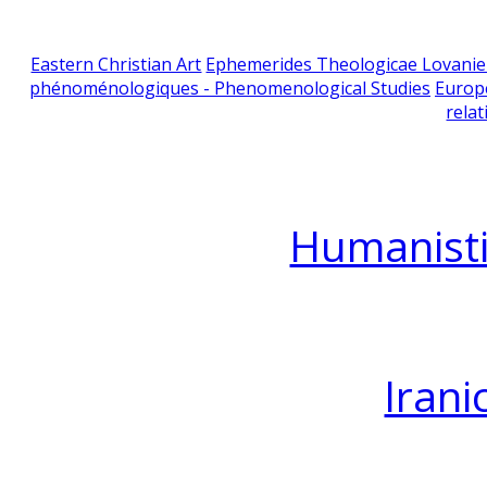
Eastern Christian Art
Ephemerides Theologicae Lovani
phénoménologiques - Phenomenological Studies
Europ
relat
Humanisti
Irani