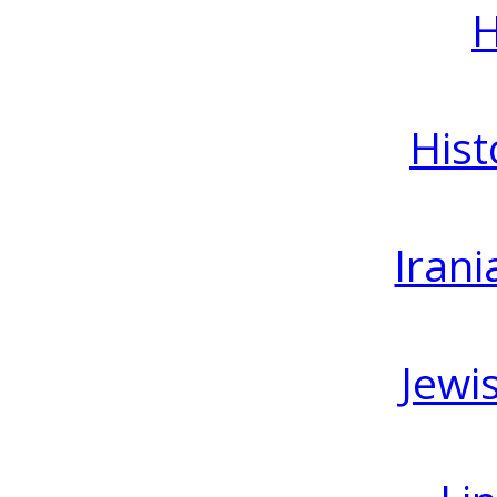
H
Hist
Irani
Jewi