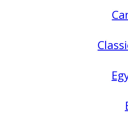
Ca
Classi
Eg