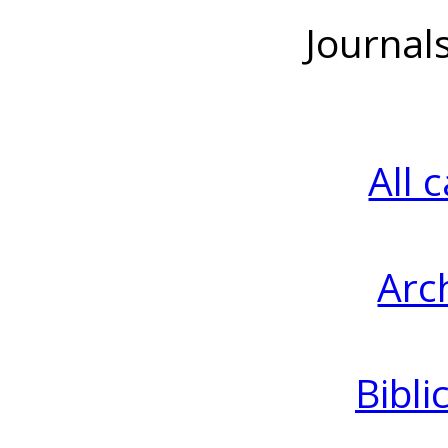
Journal
All 
Arc
Bibli