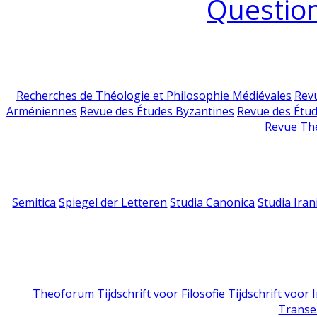
Question
Recherches de Théologie et Philosophie Médiévales
Revu
Arméniennes
Revue des Études Byzantines
Revue des Étu
Revue Th
Semitica
Spiegel der Letteren
Studia Canonica
Studia Iran
Theoforum
Tijdschrift voor Filosofie
Tijdschrift voor
Transe