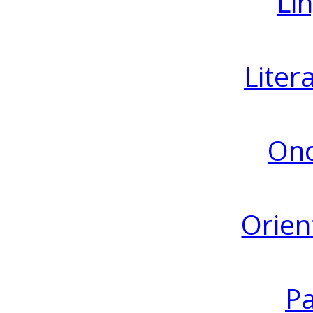
Lin
Liter
Ono
Orien
Pa