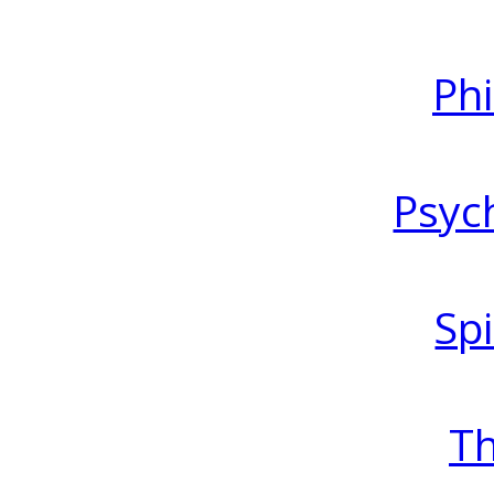
Ph
Psyc
Spi
T