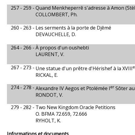
257 - 259 -
Quand Menkheperrê s'adresse à Amon (Stèle
COLLOMBERT, Ph.
260 - 263 -
Les serments à la porte de Djêmé
DEVAUCHELLE, D.
264 - 266 -
À propos d'un oushebti
LAURENT, V.
267 - 273 -
e
Une statue d'un prêtre d'Hérishef à la XVIII
RICKAL, E.
274 - 278 -
er
Alexandre IV Aegos et Ptolémée I
Sôter au
RONDOT, V.
279 - 282 -
Two New Kingdom Oracle Petitions
O. BFMA 72.659, 72.666
RYHOLT, K.
Informations et documents