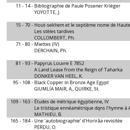
11 - 14 -
Bibliographie de Paule Posener Kriéger
YOYOTTE, J.
15 - 70 -
Hout-sekhem et le septième nome de Haute 
Les stèles tardives
COLLOMBERT, Ph.
71 - 80 -
Miettes (IV)
DERCHAIN, Ph.
81 - 93 -
Papyrus Louvre E 7852
A Land Lease from the Reign of Taharka
DONKER VAN HEEL, K.
95 - 108 -
Black Copper in Bronze Age Egypt
GIUMLÍA MAIR, A., QUIRKE, St.
109 - 163 -
Études de métrique égyptienne, IV
Le tristique ennéamétrique dqns l'hymne à
MATHIEU, B.
165 - 184 -
Une 'autobiographie' d'Horirâa revisitée
PERDU, O.