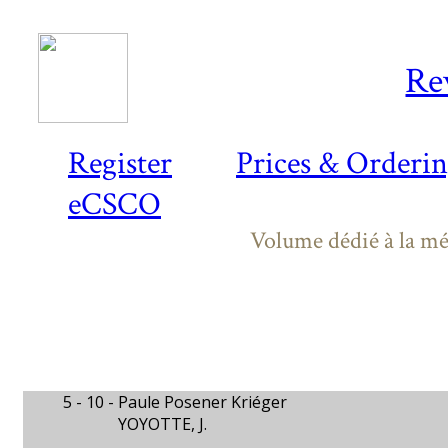
Re
Register
Prices & Orderi
eCSCO
Volume dédié à la m
5 - 10 -
Paule Posener Kriéger
YOYOTTE, J.