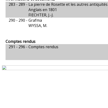
283 - 289 -
La pierre de Rosette et les autres antiquité
Anglais en 1801
FIECHTER, J.-J.
290 - 290 -
Grafma
WYSSA, M.
Comptes rendus
291 - 296 -
Comptes rendus