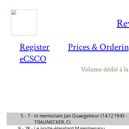
Re
Register
Prices & Orderi
eCSCO
Volume dédié à l
5 - 7 -
In memoriam Jan Quaegebeur (14.12.1943 - 
TRAUNECKER, Cl.
9 - 28 -
Le porte-étendard Maienheqaou