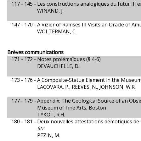
117 - 145 -
Les constructions analogiques du futur III 
WINAND, J.
147 - 170 -
A Vizier of Ramses III Visits an Oracle of A
WOLTERMAN, C.
Brèves communications
171 - 172 -
Notes ptolémaïques (§ 4-6)
DEVAUCHELLE, D.
173 - 176 -
A Composite-Statue Element in the Museum 
LACOVARA, P., REEVES, N., JOHNSON, W.R.
177 - 179 -
Appendix: The Geological Source of an Obsid
Museum of Fine Arts, Boston
TYKOT, R.H.
180 - 181 -
Deux nouvelles attestations démotiques d
Str
PEZIN, M.