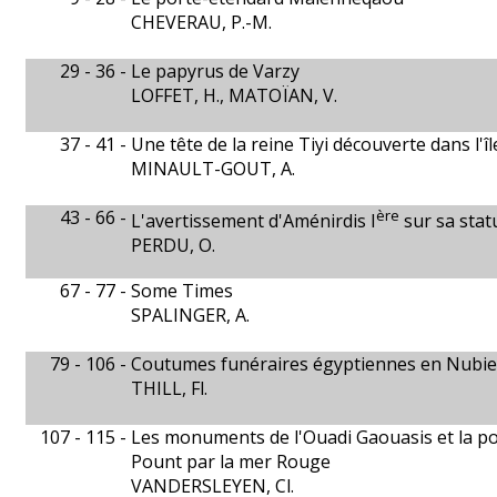
CHEVERAU, P.-M.
29 - 36 -
Le papyrus de Varzy
LOFFET, H., MATOÏAN, V.
37 - 41 -
Une tête de la reine Tiyi découverte dans l'î
MINAULT-GOUT, A.
43 - 66 -
ère
L'avertissement d'Aménirdis I
sur sa stat
PERDU, O.
67 - 77 -
Some Times
SPALINGER, A.
79 - 106 -
Coutumes funéraires égyptiennes en Nubie
THILL, Fl.
107 - 115 -
Les monuments de l'Ouadi Gaouasis et la poss
Pount par la mer Rouge
VANDERSLEYEN, Cl.