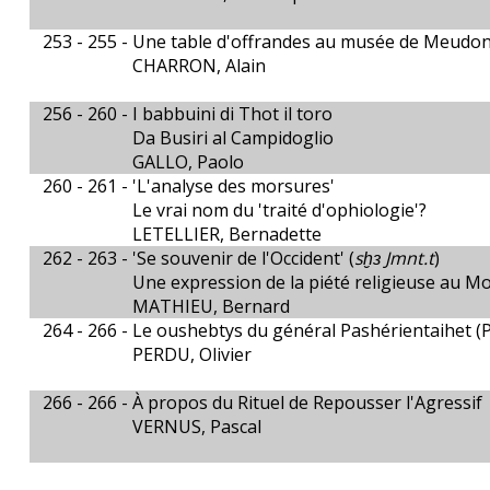
253 - 255 -
Une table d'offrandes au musée de Meudo
CHARRON, Alain
256 - 260 -
I babbuini di Thot il toro
Da Busiri al Campidoglio
GALLO, Paolo
260 - 261 -
'L'analyse des morsures'
Le vrai nom du 'traité d'ophiologie'?
LETELLIER, Bernadette
262 - 263 -
'Se souvenir de l'Occident' (
sḫɜ Jmnt.t
)
Une expression de la piété religieuse au 
MATHIEU, Bernard
264 - 266 -
Le oushebtys du général Pashérientaihet (P
PERDU, Olivier
266 - 266 -
À propos du Rituel de Repousser l'Agressif
VERNUS, Pascal