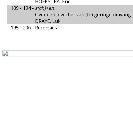
HOEKSTRA, Eric
189 - 194 -
s(ch)+en
Over een invectief van (te) geringe omvang
DRAYE, Luk
195 - 206 -
Recensies