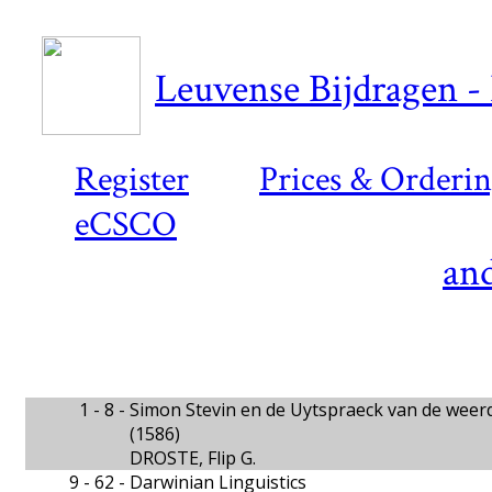
Leuvense Bijdragen - 
Register
Prices & Orderi
eCSCO
and
1 - 8 -
Simon Stevin en de Uytspraeck van de weerd
(1586)
DROSTE, Flip G.
9 - 62 -
Darwinian Linguistics