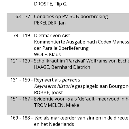
DROSTE, Flip G.
63 - 77 -
Condities op PV-SUB-doorbreking
PEKELDER, Jan
79 - 119 -
Dietmar von Aist
Kommentierte Ausgabe nach Codex Manesse
der Parallelüberlieferung
WOLF, Klaus
121 - 129 -
Schöllkraut im 'Parzival' Wolframs von Esch
HAAGE, Bernhard Dietrich
131 - 150 -
Reynaert als
parvenu
Reynaerts historie
gespiegeld aan Bourgond
ROBBE, Joost
151 - 167 -
Evidentie voor
-s
als 'default'-meervoud in 
TROMMELEN, Mieke
169 - 188 -
Van
als markeerder van zinnen in de directe 
en het Nederlands