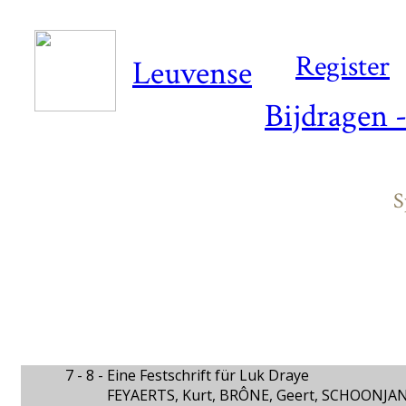
Register
Leuvense
Bijdragen 
S
7 - 8 -
Eine Festschrift für Luk Draye
FEYAERTS, Kurt, BRÔNE, Geert, SCHOONJAN