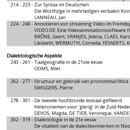
214 - 223 -
Zur Syntax im Deutschen
Die Wortfolge in mehrteiligen verbalen Kon
LANNEAU, Jan
224 - 240 -
Annotieren von streaming Video im Fremds
VIDEO.DE: Eine Videoannotationssoftware 
BRÔNE, Geert, VRANJES, Jelena, CLAES, Kar
Liesbeth, WERMUTH, Cornelia, FEYAERTS, K
Dialektologische Aspekte
243 - 261 -
Taalgeografie in de 21ste eeuw
OOMS, Miet
262 - 277 -
Structuur en gebruik van pronomina/clitica 
SWIGGERS, Pierre
278 - 301 -
De tweede hoofdzonde lexicaal gefileerd
Heteroniemen voor 'gierig' in de Zuid-Nede
DEVOS, Magda, DE TIER, Veronique, VAND
302 - 319 -
Dialectologie in de 21e eeuw
De vitaliteit van de dialectkenmerken in N