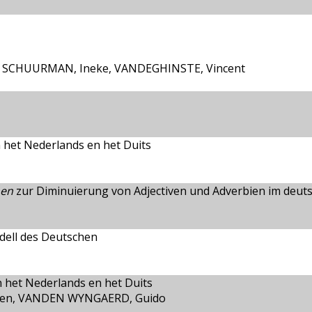
, SCHUURMAN, Ineke, VANDEGHINSTE, Vincent
 het Nederlands en het Duits
hen
zur Diminuierung von Adjectiven und Adverbien im deut
ell des Deutschen
n het Nederlands en het Duits
oen, VANDEN WYNGAERD, Guido