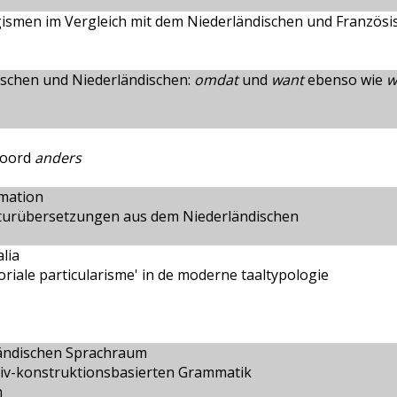
ismen im Vergleich mit dem Niederländischen und Französi
tschen und Niederländischen:
omdat
und
want
ebenso wie
w
woord
anders
mation
aturübersetzungen aus dem Niederländischen
lia
goriale particularisme' in de moderne taaltypologie
ländischen Sprachraum
tiv-konstruktionsbasierten Grammatik
n