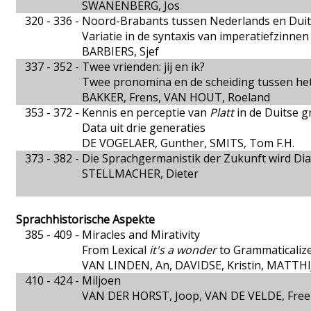
SWANENBERG, Jos
320 - 336 -
Noord-Brabants tussen Nederlands en Duit
Variatie in de syntaxis van imperatiefzinnen
BARBIERS, Sjef
337 - 352 -
Twee vrienden: jij en ik?
Twee pronomina en de scheiding tussen het
BAKKER, Frens, VAN HOUT, Roeland
353 - 372 -
Kennis en perceptie van
Platt
in de Duitse 
Data uit drie generaties
DE VOGELAER, Gunther, SMITS, Tom F.H.
373 - 382 -
Die Sprachgermanistik der Zukunft wird Dia
STELLMACHER, Dieter
Sprachhistorische Aspekte
385 - 409 -
Miracles and Mirativity
From Lexical
it's a wonder
to Grammaticaliz
VAN LINDEN, An, DAVIDSE, Kristin, MATTHI
410 - 424 -
Miljoen
VAN DER HORST, Joop, VAN DE VELDE, Free