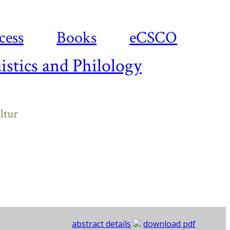
cess
Books
eCSCO
istics and Philology
ltur
abstract details
download pdf