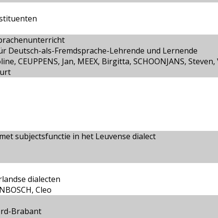
stituenten
prachenunterricht
für Deutsch-als-Fremdsprache-Lehrende und Lernende
oline, CEUPPENS, Jan, MEEX, Birgitta, SCHOONJANS, Steven
urt
met subjectsfunctie in het Leuvense dialect
rlandse dialecten
ENBOSCH, Cleo
oord-Brabant