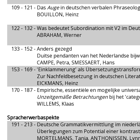
109 - 121 -
Das
Auge
in deutschen verbalen Phraseolog
BOUILLON, Heinz
122 - 132 -
Was bedeutet Subordination mit V2 im Deu
ABRAHAM, Werner
133 - 152 -
Anders gezegd
Duitse pendanten van het Nederlandse bij
CAMPE, Petra, SMESSAERT, Hans
153 - 169 -
'Einklammerung' als Übersetzungstransfor
Zur Nachfeldbesetzung in deutschen Liter
EICKMANS, Heinz
170 - 187 -
Empirische, essentiële en mogelijke universa
Unzeitgemäße Betrachtungen
bij het 'cate
WILLEMS, Klaas
Spracherwerbaspekte
191 - 213 -
Deutsche Grammatikvermittlung im nieder
Überlegungen zum Potential einer kontras
MORTELMANS, Tanja, ANTHONISSEN, Lyn