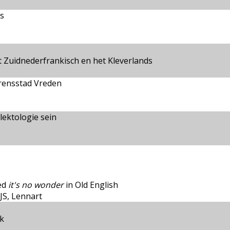
s
 Zuidnederfrankisch en het Kleverlands
grensstad Vreden
lektologie sein
ed
it's no wonder
in Old English
JS, Lennart
k