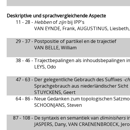
Deskriptive und sprachvergleichende Aspecte
11 - 28 -
Hebben
of
zijn
bij IPP's
VAN EYNDE, Frank, AUGUSTINUS, Liesbeth
29 - 37 -
Postpositie of partikel en de trajectief
VAN BELLE, William
38 - 46 -
Trajectbepalingen als inhoudsbepalingen in
LEYS, Odo
47 - 63 -
Der gelegentliche Gebrauch des Suffixes
-c
Sprachgebrauch aus niederländischer Sicht
STUYCKENS, Geert
64 - 86 -
Neue Gedanken zum topologischen Satzmod
SCHOONJANS, Steven
87 - 108 -
De syntaxis en semantiek van
diminishers
i
JASPERS, Dany, VAN CRAENENBROECK, Jer