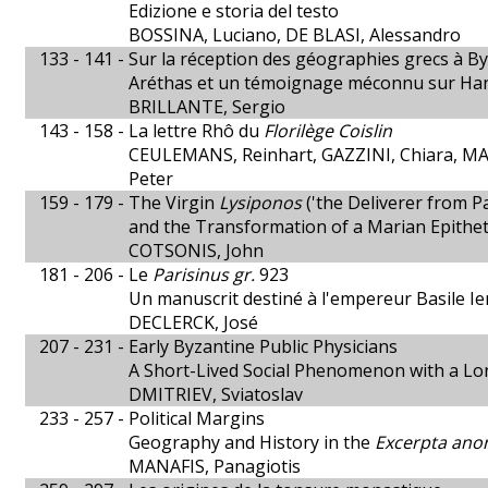
Edizione e storia del testo
BOSSINA, Luciano, DE BLASI, Alessandro
133 - 141 -
Sur la réception des géographies grecs à B
Aréthas et un témoignage méconnu sur H
BRILLANTE, Sergio
143 - 158 -
La lettre Rhô du
Florilège Coislin
CEULEMANS, Reinhart, GAZZINI, Chiara, M
Peter
159 - 179 -
The Virgin
Lysiponos
('the Deliverer from P
and the Transformation of a Marian Epithe
COTSONIS, John
181 - 206 -
Le
Parisinus gr.
923
Un manuscrit destiné à l'empereur Basile Ie
DECLERCK, José
207 - 231 -
Early Byzantine Public Physicians
A Short-Lived Social Phenomenon with a Lo
DMITRIEV, Sviatoslav
233 - 257 -
Political Margins
Geography and History in the
Excerpta ano
MANAFIS, Panagiotis