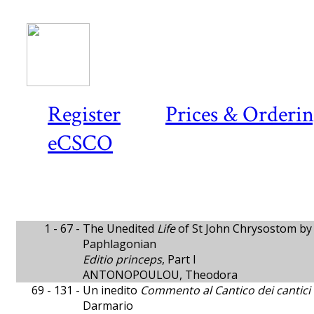
Register
Prices & Orderi
eCSCO
1 - 67 -
The Unedited
Life
of St John Chrysostom by 
Paphlagonian
Editio princeps
, Part I
ANTONOPOULOU, Theodora
69 - 131 -
Un inedito
Commento al Cantico dei cantici
Darmario