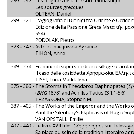
259 - 297 -
Les origines de la tonsure monastique
Les sources grecques
OLTEAN, Daniel
299 - 321 -
L'Agiografia di Dionigi fra Oriente e Occiden
Edizione della Passione Greca Μετὰ τὴν μακ
554)
PODOLAK, Pietro
323 - 347 -
Astronomie juive à Byzance
TIHON, Anne
349 - 374 -
Frammenti superstiti di una silloge oracolar
Il caso delle cosiddette Χρησμῳδίαι Ἑλληνικ
TISSI, Lucia Maddalena
375 - 386 -
The Storms in Theodoros Daphnopates (
Ep
(
BHG
1878) and Achilles Tatius (3.1.1-5.6)
TRZASKOMA, Stephen M.
387 - 405 -
The Works of the Emperor and the Works o
Paul the Silentiary's Ekphrasis of Hagia Sop
VAN OPSTALL, Emilie
407 - 440 -
Le livre XVIII des
Géoponiques
sur l'élevag
Sa place au sein de la tradition littéraire a