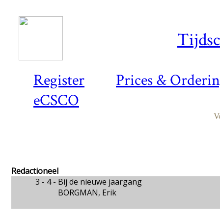
Tijds
Register
Prices & Orderi
eCSCO
V
Redactioneel
3 - 4 -
Bij de nieuwe jaargang
BORGMAN, Erik