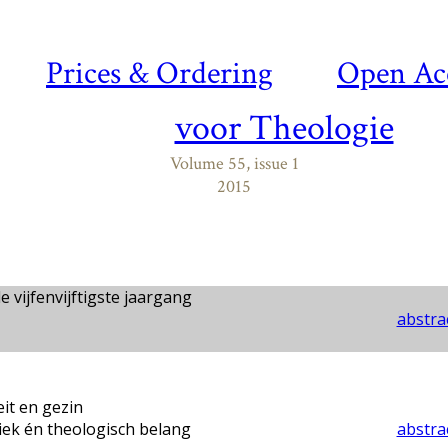
Prices & Ordering
Open Ac
voor Theologie
Volume 55, issue 1
2015
e vijfenvijftigste jaargang
abstrac
eit en gezin
iek én theologisch belang
abstrac