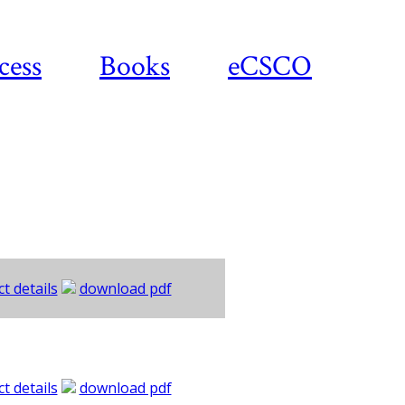
cess
Books
eCSCO
t details
download pdf
t details
download pdf