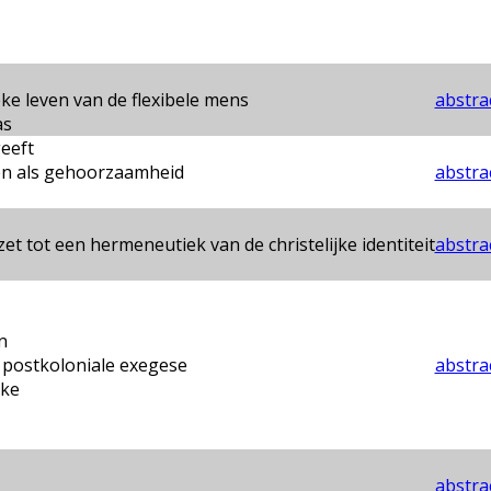
ke leven van de flexibele mens
abstrac
as
eeft
ven als gehoorzaamheid
abstrac
et tot een hermeneutiek van de christelijke identiteit
abstrac
n
 postkoloniale exegese
abstrac
ke
abstrac