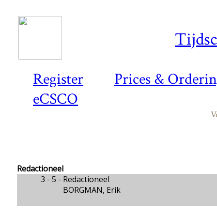
Tijds
Register
Prices & Orderi
eCSCO
V
Redactioneel
3 - 5 -
Redactioneel
BORGMAN, Erik