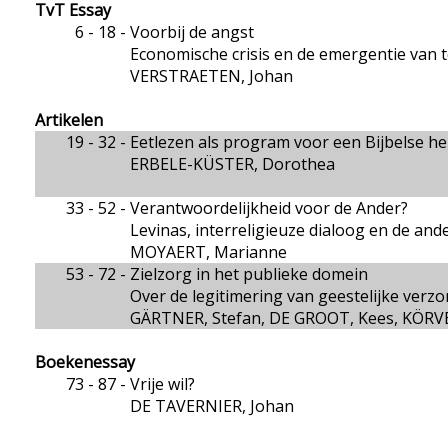
TvT Essay
6 - 18 -
Voorbij de angst
Economische crisis en de emergentie van
VERSTRAETEN, Johan
Artikelen
19 - 32 -
Eetlezen als program voor een Bijbelse h
ERBELE-KÜSTER, Dorothea
33 - 52 -
Verantwoordelijkheid voor de Ander?
Levinas, interreligieuze dialoog en de an
MOYAERT, Marianne
53 - 72 -
Zielzorg in het publieke domein
Over de legitimering van geestelijke verz
GÄRTNER, Stefan, DE GROOT, Kees, KÖRVE
Boekenessay
73 - 87 -
Vrije wil?
DE TAVERNIER, Johan