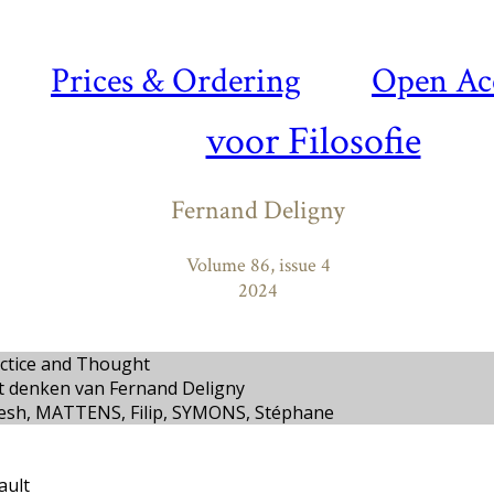
Prices & Ordering
Open Ac
voor Filosofie
Fernand Deligny
Volume 86, issue 4
2024
actice and Thought
het denken van Fernand Deligny
esh, MATTENS, Filip, SYMONS, Stéphane
ault