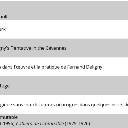
ault
ork
ny's Tentative in the Cévennes
s dans l'œuvre et la pratique de Fernand Deligny
fuge
gique sans interlocuteurs ni progrès dans quelques écrits d
mmutable
13-1996)
Cahiers de l'immuable
(1975-1976)