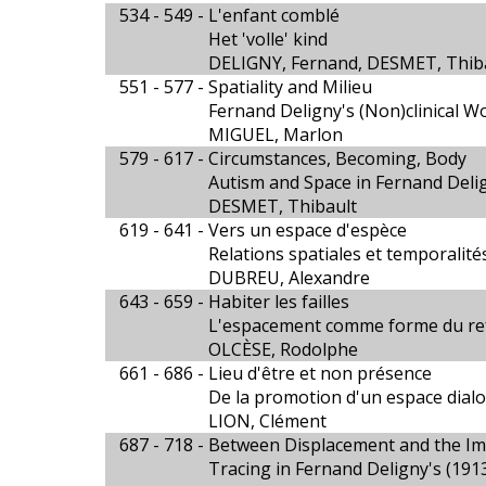
534 - 549 -
L'enfant comblé
Het 'volle' kind
DELIGNY, Fernand, DESMET, Thib
551 - 577 -
Spatiality and Milieu
Fernand Deligny's (Non)clinical W
MIGUEL, Marlon
579 - 617 -
Circumstances, Becoming, Body
Autism and Space in Fernand Delig
DESMET, Thibault
619 - 641 -
Vers un espace d'espèce
Relations spatiales et temporalité
DUBREU, Alexandre
643 - 659 -
Habiter les failles
L'espacement comme forme du re
OLCÈSE, Rodolphe
661 - 686 -
Lieu d'être et non présence
De la promotion d'un espace dialo
LION, Clément
687 - 718 -
Between Displacement and the I
Tracing in Fernand Deligny's (19