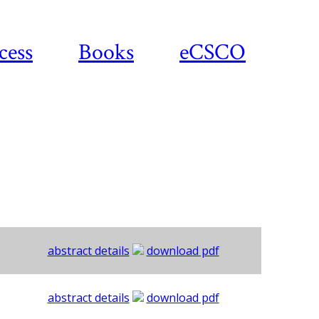
cess
Books
eCSCO
abstract details
download pdf
abstract details
download pdf