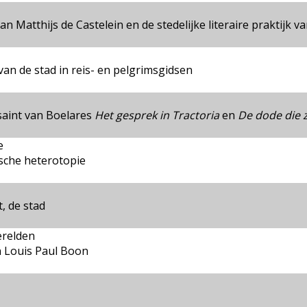
n Matthijs de Castelein en de stedelijke literaire praktijk va
an de stad in reis- en pelgrimsgidsen
saint van Boelares
Het gesprek in Tractoria
en
De dode die z
e
sche heterotopie
, de stad
erelden
 Louis Paul Boon