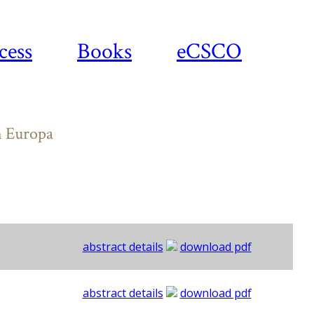
cess
Books
eCSCO
en Europa
abstract details
download pdf
abstract details
download pdf