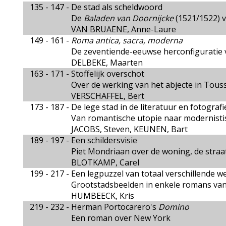
135 - 147 -
De stad als scheldwoord
De
Baladen van Doornijcke
(1521/1522) va
VAN BRUAENE, Anne-Laure
149 - 161 -
Roma antica, sacra, moderna
De zeventiende-eeuwse herconfiguratie v
DELBEKE, Maarten
163 - 171 -
Stoffelijk overschot
Over de werking van het abjecte in Tous
VERSCHAFFEL, Bert
173 - 187 -
De lege stad in de literatuur en fotografi
Van romantische utopie naar modernisti
JACOBS, Steven, KEUNEN, Bart
189 - 197 -
Een schildersvisie
Piet Mondriaan over de woning, de straat
BLOTKAMP, Carel
199 - 217 -
Een legpuzzel van totaal verschillende w
Grootstadsbeelden in enkele romans van
HUMBEECK, Kris
219 - 232 -
Herman Portocarero's
Domino
Een roman over New York