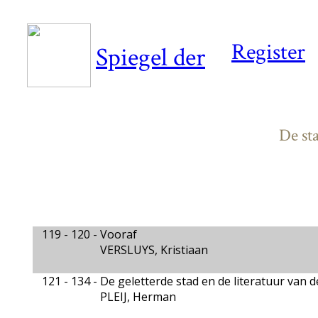
Register
Spiegel der
De st
119 - 120 -
Vooraf
VERSLUYS, Kristiaan
121 - 134 -
De geletterde stad en de literatuur van 
PLEIJ, Herman