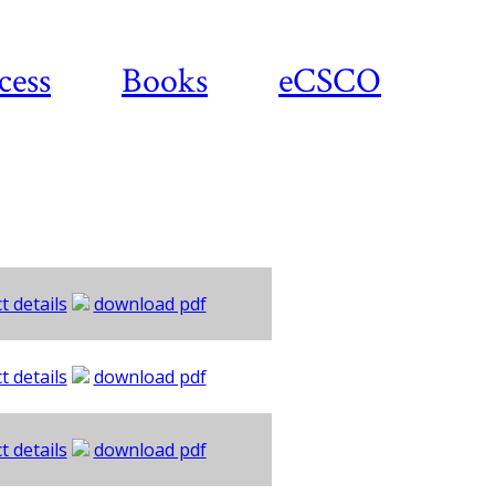
cess
Books
eCSCO
t details
download pdf
t details
download pdf
t details
download pdf