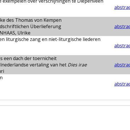
e exempelen over verschijningen te Diepenveen
abstrac
rke des Thomas von Kempen
dschriftlichen Überlieferung
abstrac
AAS, Ulrike
en liturgische zang en niet-liturgische liederen
abstrac
is een dach der toernicheit
lnederlandse vertaling van het
Dies irae
abstrac
ri
n
abstrac