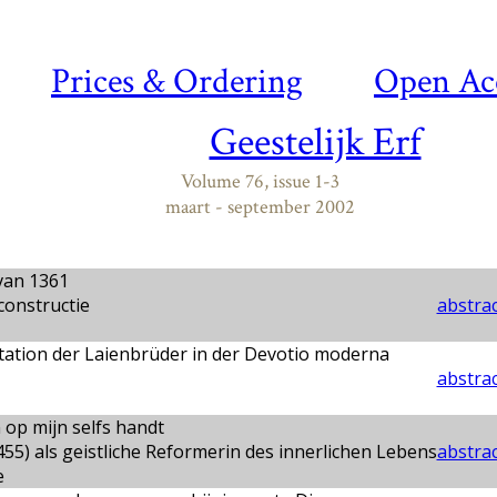
Prices & Ordering
Open Ac
Geestelijk Erf
Volume 76, issue 1-3
maart - september 2002
 van 1361
constructie
abstrac
ation der Laienbrüder in der Devotio moderna
abstrac
 op mijn selfs handt
455) als geistliche Reformerin des innerlichen Lebens
abstrac
e