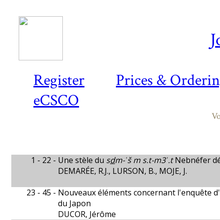
J
Register
Prices & Orderi
eCSCO
Vo
1 - 22 -
Une stèle du
s
d
m-ʿš m s.t-m3ʿ.t
Nebnéfer d
DEMARÉE, R.J., LURSON, B., MOJE, J.
23 - 45 -
Nouveaux éléments concernant l'enquête d'É
du Japon
DUCOR, Jérôme