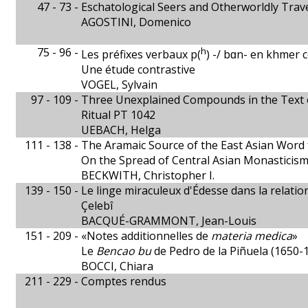
47 - 73 -
Eschatological Seers and Otherworldly Trave
AGOSTINI, Domenico
75 - 96 -
h
Les préfixes verbaux p(
) -/ bɑn- en khmer
Une étude contrastive
VOGEL, Sylvain
97 - 109 -
Three Unexplained Compounds in the Text o
Ritual PT 1042
UEBACH, Helga
111 - 138 -
The Aramaic Source of the East Asian Word 
On the Spread of Central Asian Monasticism
BECKWITH, Christopher I.
139 - 150 -
Le linge miraculeux d'Édesse dans la relati
Çelebî
BACQUÉ-GRAMMONT, Jean-Louis
151 - 209 -
«Notes additionnelles de
materia medica
»
Le
Bencao bu
de Pedro de la Piñuela (1650-
BOCCI, Chiara
211 - 229 -
Comptes rendus