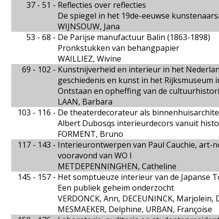
37 - 51 -
Reflecties over reflecties
De spiegel in het 19de-eeuwse kunstenaarsa
WIJNSOUW, Jana
53 - 68 -
De Parijse manufactuur Balin (1863-1898)
Pronkstukken van behangpapier
WAILLIEZ, Wivine
69 - 102 -
Kunstnijverheid en interieur in het Neder
geschiedenis en kunst in het Rijksmuseum 
Ontstaan en opheffing van de cultuurhistor
LAAN, Barbara
103 - 116 -
De theaterdecorateur als binnenhuisarchite
Albert Dubosqs interieurdecors vanuit histo
FORMENT, Bruno
117 - 143 -
Interieurontwerpen van Paul Cauchie, art-
vooravond van WO I
METDEPENNINGHEN, Catheline
145 - 157 -
Het somptueuze interieur van de Japanse T
Een publiek geheim onderzocht
VERDONCK, Ann, DECEUNINCK, Marjolein, 
MESMAEKER, Delphine, URBAN, Françoise