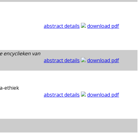
abstract details
download pdf
de encyclieken van
abstract details
download pdf
a-ethiek
abstract details
download pdf