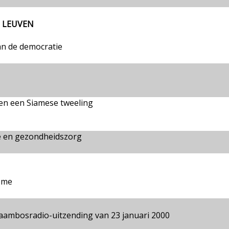
U LEUVEN
an de democratie
en een Siamese tweeling
e en gezondheidszorg
isme
raambosradio-uitzending van 23 januari 2000