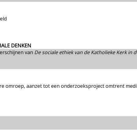
eld
IALE DENKEN
verschijnen van
De sociale ethiek van de Katholieke Kerk in 
re omroep, aanzet tot een onderzoeksproject omtrent medi