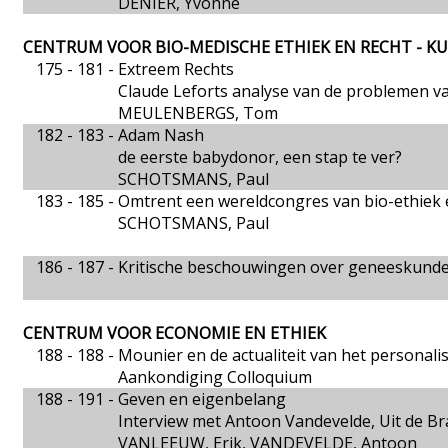
DENIER, Yvonne
CENTRUM VOOR BIO-MEDISCHE ETHIEK EN RECHT - K
175 - 181 -
Extreem Rechts
Claude Leforts analyse van de problemen v
MEULENBERGS, Tom
182 - 183 -
Adam Nash
de eerste babydonor, een stap te ver?
SCHOTSMANS, Paul
183 - 185 -
Omtrent een wereldcongres van bio-ethiek 
SCHOTSMANS, Paul
186 - 187 -
Kritische beschouwingen over geneeskund
CENTRUM VOOR ECONOMIE EN ETHIEK
188 - 188 -
Mounier en de actualiteit van het personal
Aankondiging Colloquium
188 - 191 -
Geven en eigenbelang
Interview met Antoon Vandevelde, Uit de B
VANLEEUW, Erik, VANDEVELDE, Antoon