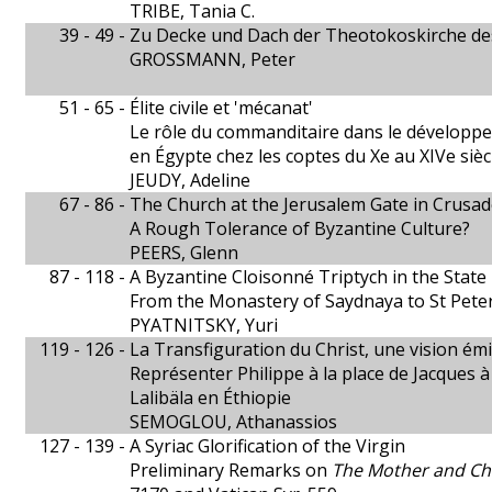
TRIBE, Tania C.
39 - 49 -
Zu Decke und Dach der Theotokoskirche des
GROSSMANN, Peter
51 - 65 -
Élite civile et 'mécanat'
Le rôle du commanditaire dans le développem
en Égypte chez les coptes du Xe au XIVe sièc
JEUDY, Adeline
67 - 86 -
The Church at the Jerusalem Gate in Crusad
A Rough Tolerance of Byzantine Culture?
PEERS, Glenn
87 - 118 -
A Byzantine Cloisonné Triptych in the Sta
From the Monastery of Saydnaya to St Pete
PYATNITSKY, Yuri
119 - 126 -
La Transfiguration du Christ, une vision ém
Représenter Philippe à la place de Jacques à
Lalibäla en Éthiopie
SEMOGLOU, Athanassios
127 - 139 -
A Syriac Glorification of the Virgin
Preliminary Remarks on
The Mother and Ch