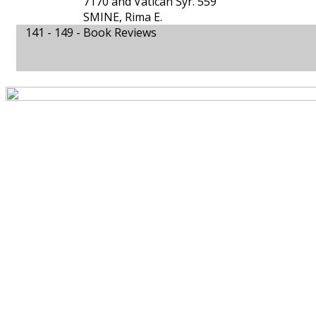
7170 and Vatican Syr. 559
SMINE, Rima E.
141 - 149 -
Book Reviews