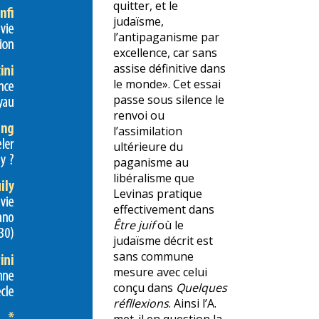
quitter, et le
judaïsme,
l’antipaganisme par
excellence, car sans
assise définitive dans
le monde». Cet essai
passe sous silence le
renvoi ou
l’assimilation
ultérieure du
paganisme au
libéralisme que
Levinas pratique
effectivement dans
Être juif
où le
judaïsme décrit est
sans commune
mesure avec celui
conçu dans
Quelques
réfllexions
. Ainsi l’A.