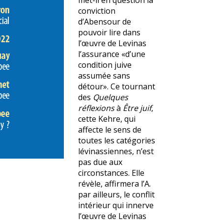
met-il en question la
conviction
d’Abensour de
pouvoir lire dans
l’œuvre de Levinas
l’assurance «d’une
condition juive
assumée sans
détour». Ce tournant
des
Quelques
réflexions
à
Être juif
,
cette Kehre, qui
affecte le sens de
toutes les catégories
lévinassiennes, n’est
pas due aux
circonstances. Elle
révèle, affirmera l’A.
par ailleurs, le conflit
intérieur qui innerve
l’œuvre de Levinas