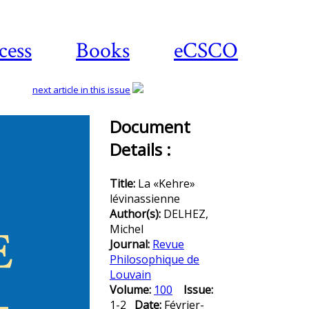
cess
Books
eCSCO
next article in this issue
Document
Details :
Download
article
Title:
La «Kehre»
lévinassienne
Author(s):
DELHEZ,
Michel
Journal:
Revue
Philosophique de
Louvain
Volume:
100
Issue:
1-2
Date:
Février-