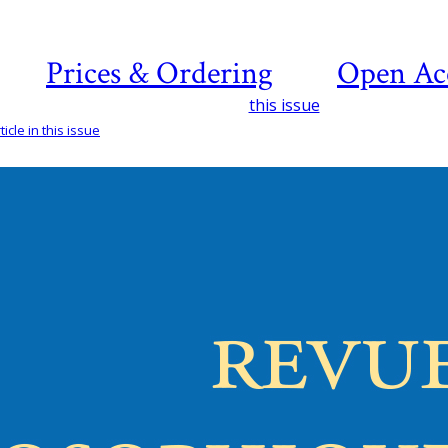
Prices & Ordering
Open Ac
this issue
icle in this issue