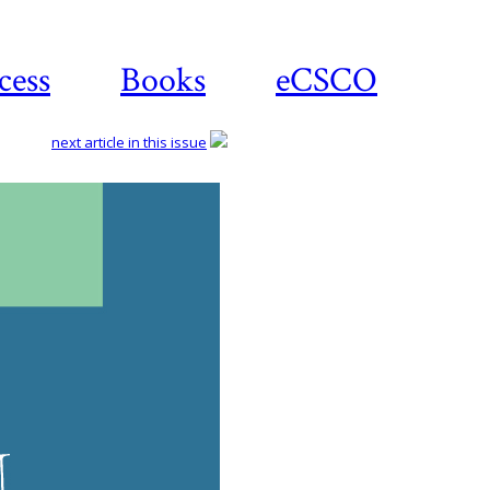
cess
Books
eCSCO
next article in this issue
Down
art